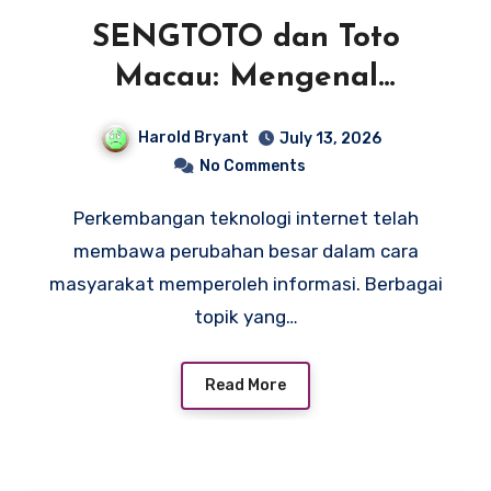
SENGTOTO dan Toto
Macau: Mengenal
Perkembangan Informasi
Harold Bryant
July 13, 2026
Digital di Era Modern
No Comments
Perkembangan teknologi internet telah
membawa perubahan besar dalam cara
masyarakat memperoleh informasi. Berbagai
topik yang…
Read More