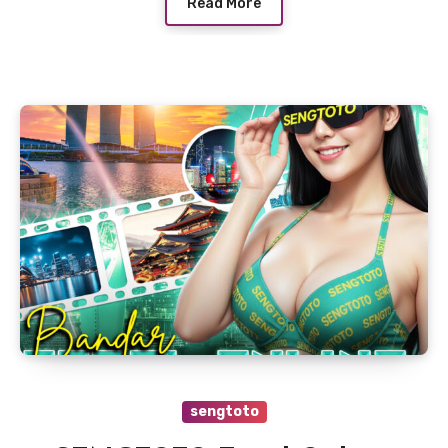
Read More
sengtoto