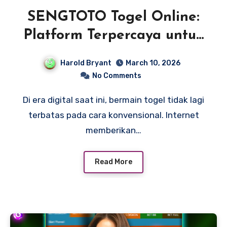
SENGTOTO Togel Online:
Platform Terpercaya untuk
Pecinta Permainan Angka
Harold Bryant
March 10, 2026
No Comments
Di era digital saat ini, bermain togel tidak lagi
terbatas pada cara konvensional. Internet
memberikan…
Read More