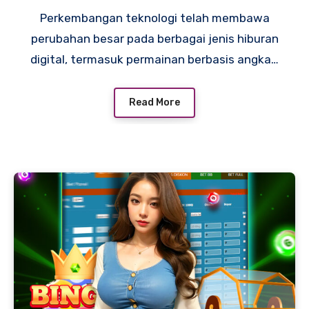
Perkembangan teknologi telah membawa
perubahan besar pada berbagai jenis hiburan
digital, termasuk permainan berbasis angka…
Read More