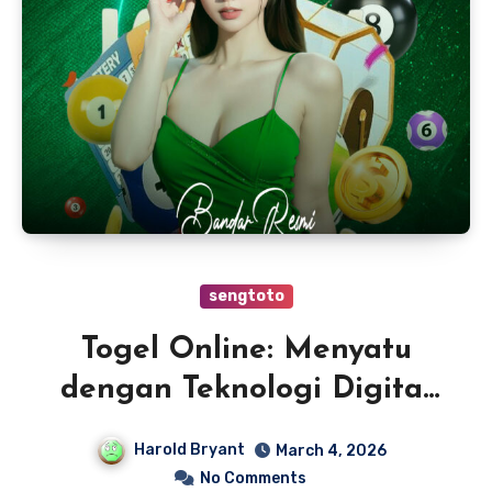
sengtoto
Togel Online: Menyatu
dengan Teknologi Digital
untuk Pengalaman Angka
Harold Bryant
March 4, 2026
yang Terstruktur
No Comments