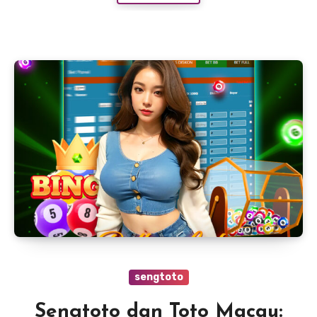
sengtoto
Sengtoto dan Toto Macau: