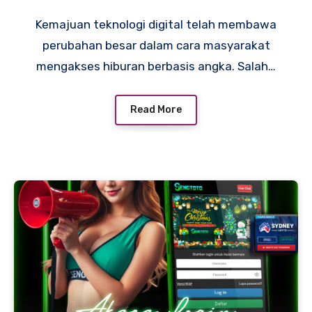
Kemajuan teknologi digital telah membawa
perubahan besar dalam cara masyarakat
mengakses hiburan berbasis angka. Salah…
Read More