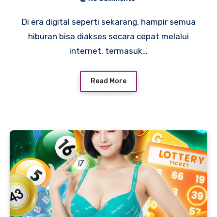
Di era digital seperti sekarang, hampir semua
hiburan bisa diakses secara cepat melalui
internet, termasuk…
Read More