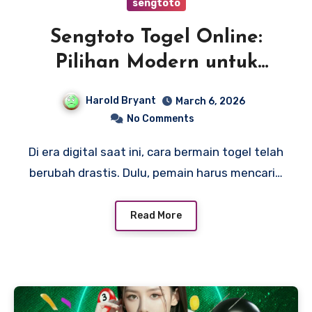
sengtoto
Sengtoto Togel Online:
Pilihan Modern untuk
Pecinta Permainan Angka
Harold Bryant
March 6, 2026
No Comments
Di era digital saat ini, cara bermain togel telah
berubah drastis. Dulu, pemain harus mencari…
Read More