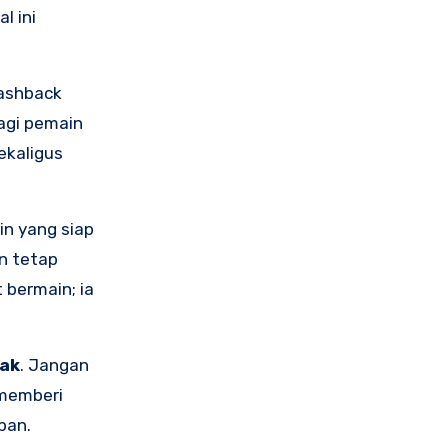
l ini
cashback
agi pemain
ekaligus
in yang siap
n tetap
 bermain; ia
jak
. Jangan
 memberi
ban.