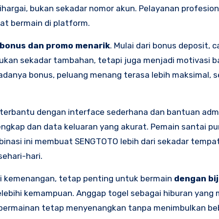
rgai, bukan sekadar nomor akun. Pelayanan profesiona
 bermain di platform.
bonus dan promo menarik
. Mulai dari bonus deposit, 
bukan sekadar tambahan, tetapi juga menjadi motivasi b
adanya bonus, peluang menang terasa lebih maksimal, s
 terbantu dengan interface sederhana dan bantuan adm
ngkap dan data keluaran yang akurat. Pemain santai pu
mbinasi ini membuat SENGTOTO lebih dari sekadar tempat
ehari-hari.
si kemenangan, tetap penting untuk bermain
dengan bi
lebihi kemampuan. Anggap togel sebagai hiburan yang
, permainan tetap menyenangkan tanpa menimbulkan be