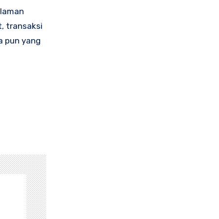
alaman
, transaksi
a pun yang