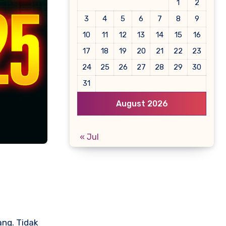
1
2
3
4
5
6
7
8
9
10
11
12
13
14
15
16
17
18
19
20
21
22
23
24
25
26
27
28
29
30
31
August 2026
« Jul
ang. Tidak