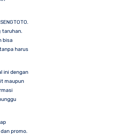
di SENGTOTO.
 taruhan.
n bisa
 tanpa harus
 ini dengan
sit maupun
ormasi
enunggu
iap
 dan promo.