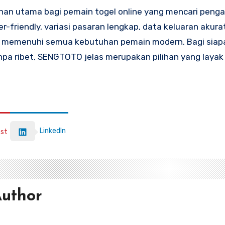
lihan utama bagi pemain togel online yang mencari peng
-friendly, variasi pasaran lengkap, data keluaran akurat
ini memenuhi semua kebutuhan pemain modern. Bagi siap
npa ribet, SENGTOTO jelas merupakan pilihan yang layak
LinkedIn
est
Author