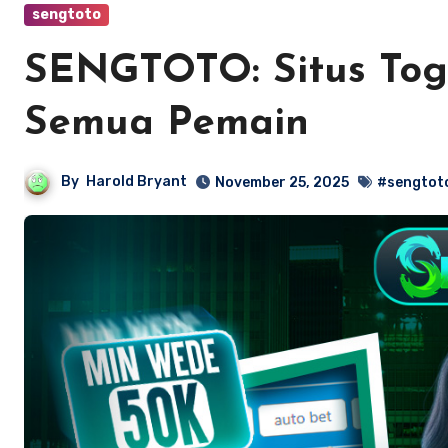
sengtoto
SENGTOTO: Situs Toge
Semua Pemain
By
Harold Bryant
November 25, 2025
#sengtot