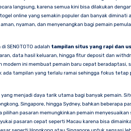
secara langsung, karena semua kini bisa dilakukan deng
togel online yang semakin populer dan banyak diminati 
 aman, nyaman, dan menyenangkan bagi pemain pemul
h di SENGTOTO adalah
tampilan situs yang rapi dan u
ran, data hasil keluaran, hingga fitur deposit dan withd
n modern ini membuat pemain baru cepat beradaptasi,
k ada tampilan yang terlalu ramai sehingga fokus tetap
, yang menjadi daya tarik utama bagi banyak pemain. Situ
ongkong, Singapore, hingga Sydney, bahkan beberapa pa
knya pilihan pasaran memungkinkan pemain menyesuaikan 
yukai pasaran cepat seperti Macau karena bisa dimaink
esar seperti Hongkong atau Singapore untuk sensasi le