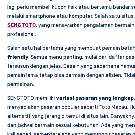
lagi perlu membeli kupon fisik atau bertemu bandar 
melalui smartphone atau komputer. Salah satu situs 
SENGTOTO
, yang menawarkan pengalaman bermain
profesional.
Salah satu hal pertama yang membuat pemain beta
friendly
. Semua menu penting, mulai dari daftar pasa
tersusun dengan jelas. Desain yang sederhana namu
pemain lama tetap bisa bermain dengan efisien. Tida
permainan.
SENGTOTO memiliki
variasi pasaran yang lengkap
menyediakan pasaran populer seperti Toto Macau, H
alternatif yang jarang ditemui di situs lain. Banya
dan jadwal bermain sesuai kebutuhan. Ada yang men
kali sehari, sementara ada yang menunggu pasaran b