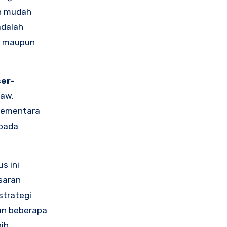
an mudah
adalah
a maupun
ser-
raw,
 sementara
 pada
s ini
saran
strategi
an beberapa
bih