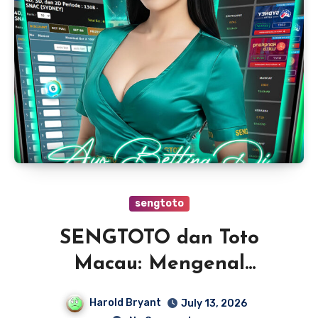
sengtoto
SENGTOTO dan Toto
Macau: Mengenal
Perkembangan Informasi
Harold Bryant
July 13, 2026
Digital di Era Modern