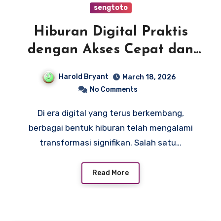
sengtoto
Hiburan Digital Praktis
dengan Akses Cepat dan
Fitur Modern
Harold Bryant
March 18, 2026
No Comments
Di era digital yang terus berkembang,
berbagai bentuk hiburan telah mengalami
transformasi signifikan. Salah satu…
Read More