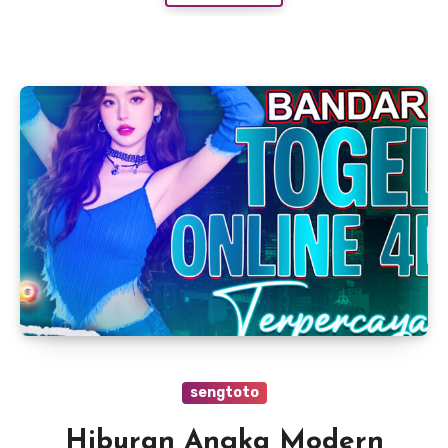
sengtoto
Hiburan Angka Modern