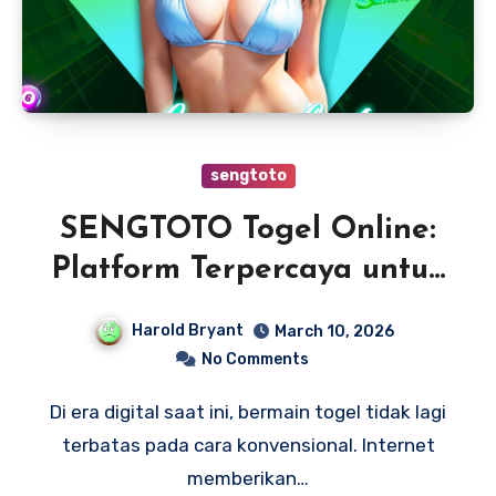
sengtoto
SENGTOTO Togel Online:
Platform Terpercaya untuk
Pecinta Permainan Angka
Harold Bryant
March 10, 2026
No Comments
Di era digital saat ini, bermain togel tidak lagi
terbatas pada cara konvensional. Internet
memberikan…