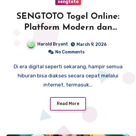
sengtoto
SENGTOTO Togel Online:
Platform Modern dan
Praktis untuk Bermain
Harold Bryant
March 9, 2026
Angka
No Comments
Di era digital seperti sekarang, hampir semua
hiburan bisa diakses secara cepat melalui
internet, termasuk…
Read More