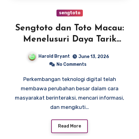
sengtoto
Sengtoto dan Toto Macau:
Menelusuri Daya Tarik
Fenomena Digital yang
Harold Bryant
June 13, 2026
Terus Ramai Dibicarakan
No Comments
Perkembangan teknologi digital telah
membawa perubahan besar dalam cara
masyarakat berinteraksi, mencari informasi,
dan mengikuti…
Read More