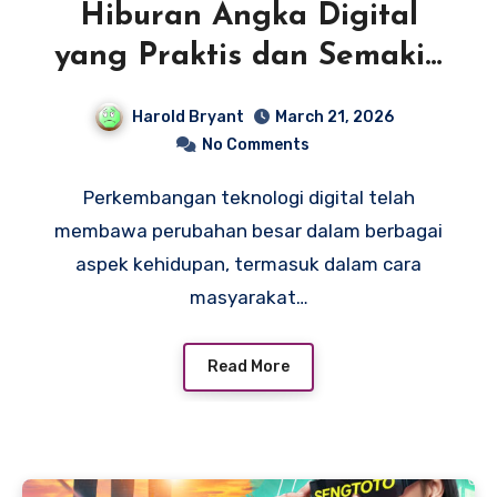
Hiburan Angka Digital
yang Praktis dan Semakin
Populer
Harold Bryant
March 21, 2026
No Comments
Perkembangan teknologi digital telah
membawa perubahan besar dalam berbagai
aspek kehidupan, termasuk dalam cara
masyarakat…
Read More