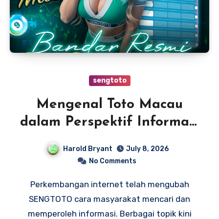
sengtoto
Mengenal Toto Macau
dalam Perspektif Informasi
Digital dan Perkembangan
Harold Bryant
July 8, 2026
Teknologi Internet
No Comments
Perkembangan internet telah mengubah
SENGTOTO cara masyarakat mencari dan
memperoleh informasi. Berbagai topik kini