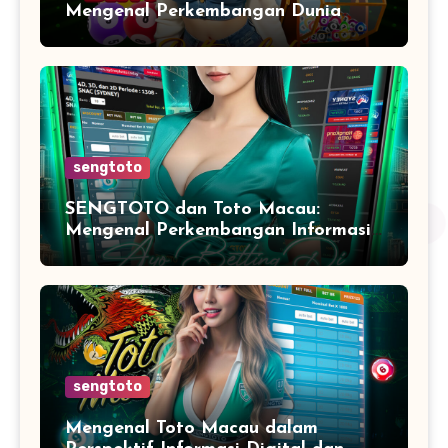
Mengenal Perkembangan Dunia
Angka Digital di Era Modern
sengtoto
SENGTOTO dan Toto Macau:
Mengenal Perkembangan Informasi
Digital di Era Modern
sengtoto
Mengenal Toto Macau dalam