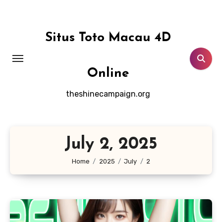
Skip
to
content
Situs Toto Macau 4D
Online
theshinecampaign.org
July 2, 2025
Home
2025
July
2