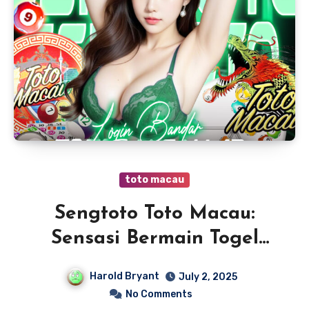
toto macau
Sengtoto Toto Macau:
Sensasi Bermain Togel
Online yang Makin
Harold Bryant
July 2, 2025
Digemari
No Comments