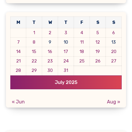
M
T
W
T
F
S
S
1
2
3
4
5
6
7
8
9
10
11
12
13
14
15
16
17
18
19
20
21
22
23
24
25
26
27
28
29
30
31
July 2025
« Jun
Aug »