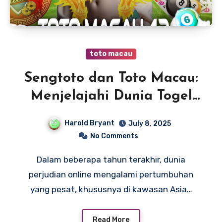
toto macau
Sengtoto dan Toto Macau:
Menjelajahi Dunia Togel
Online yang Semakin
Harold Bryant
July 8, 2025
Populer
No Comments
Dalam beberapa tahun terakhir, dunia
perjudian online mengalami pertumbuhan
yang pesat, khususnya di kawasan Asia…
Read More