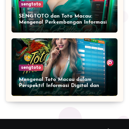
sengtoto
SENGTOTO dan Toto Macau:
Mengenal Perkembangan Informasi
Digital di Era Modern
sengtoto
Mengenal Toto Macau dalam
Perspektif Informasi Digital dan
Perkembangan Teknologi Internet