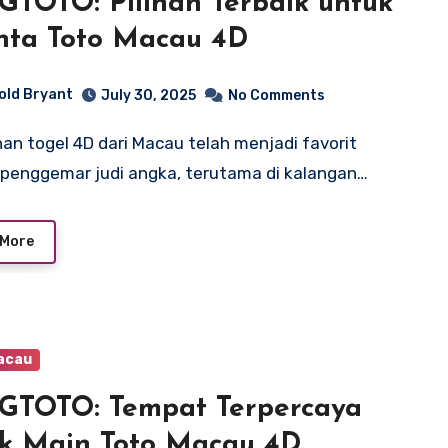
TOTO: Pilihan Terbaik untuk
nta Toto Macau 4D
old Bryant
July 30, 2025
No Comments
penggemar judi angka, terutama di kalangan…
 More
acau
GTOTO: Tempat Terpercaya
k Main Toto Macau 4D