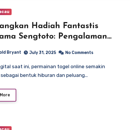
acau
angkan Hadiah Fantastis
ama Sengtoto: Pengalaman
 Bermain Toto Macau 4D
old Bryant
July 31, 2025
No Comments
 sebagai bentuk hiburan dan peluang…
 More
acau