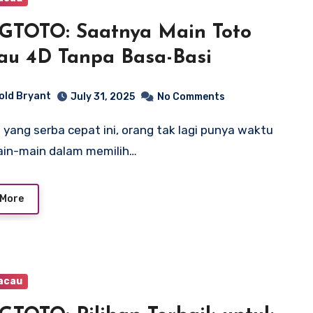
GTOTO: Saatnya Main Toto
u 4D Tanpa Basa-Basi
old Bryant
July 31, 2025
No Comments
ain-main dalam memilih…
 More
acau