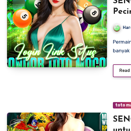
SENG
Peci
Har
Permainan togel 4D dari Macau telah menjadi favorit
banyak 
Read
toto m
SEN
untu