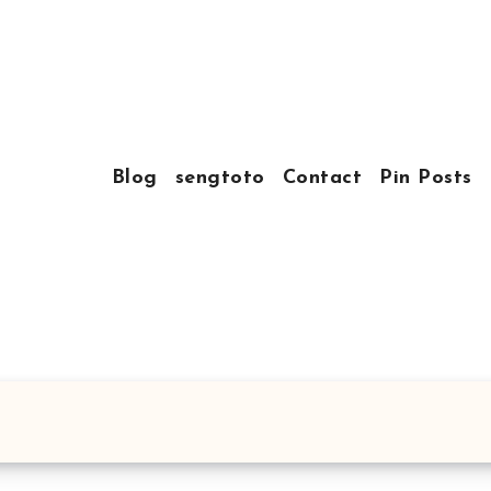
Blog
sengtoto
Contact
Pin Posts