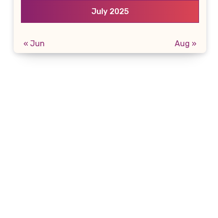
July 2025
« Jun
Aug »