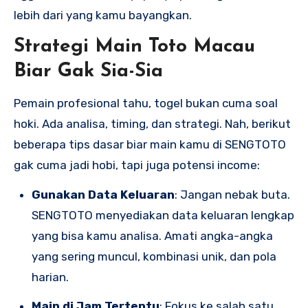
lebih dari yang kamu bayangkan.
Strategi Main Toto Macau
Biar Gak Sia-Sia
Pemain profesional tahu, togel bukan cuma soal
hoki. Ada analisa, timing, dan strategi. Nah, berikut
beberapa tips dasar biar main kamu di SENGTOTO
gak cuma jadi hobi, tapi juga potensi income:
Gunakan Data Keluaran
: Jangan nebak buta.
SENGTOTO menyediakan data keluaran lengkap
yang bisa kamu analisa. Amati angka-angka
yang sering muncul, kombinasi unik, dan pola
harian.
Main di Jam Tertentu
: Fokus ke salah satu