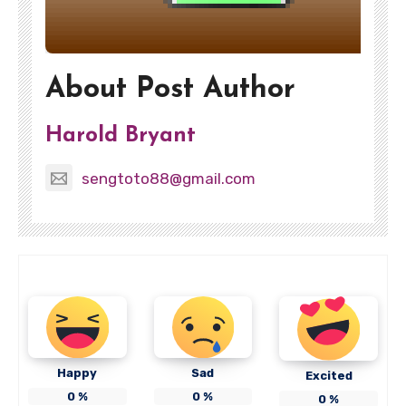
About Post Author
Harold Bryant
sengtoto88@gmail.com
Happy
Sad
Excited
0
%
0
%
0
%