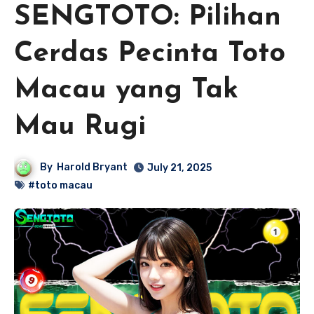
SENGTOTO: Pilihan
Cerdas Pecinta Toto
Macau yang Tak
Mau Rugi
By
Harold Bryant
July 21, 2025
#toto macau