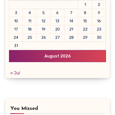
1
2
3
4
5
6
7
8
9
10
11
12
13
14
15
16
17
18
19
20
21
22
23
24
25
26
27
28
29
30
31
August 2026
« Jul
You Missed