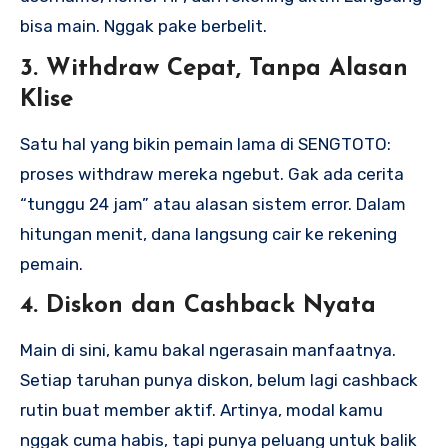
bisa main. Nggak pake berbelit.
3.
Withdraw Cepat, Tanpa Alasan
Klise
Satu hal yang bikin pemain lama di SENGTOTO:
proses withdraw mereka ngebut. Gak ada cerita
“tunggu 24 jam” atau alasan sistem error. Dalam
hitungan menit, dana langsung cair ke rekening
pemain.
4.
Diskon dan Cashback Nyata
Main di sini, kamu bakal ngerasain manfaatnya.
Setiap taruhan punya diskon, belum lagi cashback
rutin buat member aktif. Artinya, modal kamu
nggak cuma habis, tapi punya peluang untuk balik