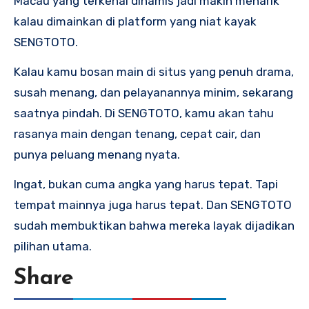
Macau yang terkenal dinamis jadi makin menarik
kalau dimainkan di platform yang niat kayak
SENGTOTO.
Kalau kamu bosan main di situs yang penuh drama,
susah menang, dan pelayanannya minim, sekarang
saatnya pindah. Di SENGTOTO, kamu akan tahu
rasanya main dengan tenang, cepat cair, dan
punya peluang menang nyata.
Ingat, bukan cuma angka yang harus tepat. Tapi
tempat mainnya juga harus tepat. Dan SENGTOTO
sudah membuktikan bahwa mereka layak dijadikan
pilihan utama.
Share