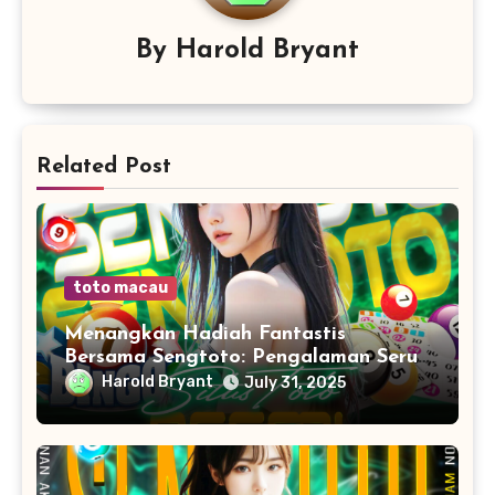
By
Harold Bryant
Related Post
toto macau
Menangkan Hadiah Fantastis
Bersama Sengtoto: Pengalaman Seru
Bermain Toto Macau 4D
Harold Bryant
July 31, 2025