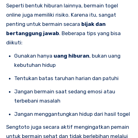
Seperti bentuk hiburan lainnya, bermain togel
online juga memiliki risiko. Karena itu, sangat
penting untuk bermain secara
bijak dan
bertanggung jawab
. Beberapa tips yang bisa
diikuti:
Gunakan hanya
uang hiburan
, bukan uang
kebutuhan hidup
Tentukan batas taruhan harian dan patuhi
Jangan bermain saat sedang emosi atau
terbebani masalah
Jangan menggantungkan hidup dari hasil togel
Sengtoto juga secara aktif mengingatkan pemain
untuk bermain sehat dan tidak berlebihan melalui