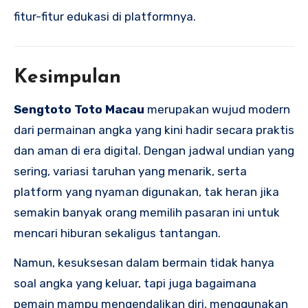
fitur-fitur edukasi di platformnya.
Kesimpulan
Sengtoto Toto Macau
merupakan wujud modern
dari permainan angka yang kini hadir secara praktis
dan aman di era digital. Dengan jadwal undian yang
sering, variasi taruhan yang menarik, serta
platform yang nyaman digunakan, tak heran jika
semakin banyak orang memilih pasaran ini untuk
mencari hiburan sekaligus tantangan.
Namun, kesuksesan dalam bermain tidak hanya
soal angka yang keluar, tapi juga bagaimana
pemain mampu mengendalikan diri, menggunakan