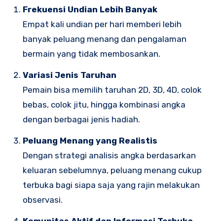
Frekuensi Undian Lebih Banyak
Empat kali undian per hari memberi lebih
banyak peluang menang dan pengalaman
bermain yang tidak membosankan.
Variasi Jenis Taruhan
Pemain bisa memilih taruhan 2D, 3D, 4D, colok
bebas, colok jitu, hingga kombinasi angka
dengan berbagai jenis hadiah.
Peluang Menang yang Realistis
Dengan strategi analisis angka berdasarkan
keluaran sebelumnya, peluang menang cukup
terbuka bagi siapa saja yang rajin melakukan
observasi.
Komunitas Aktif dan Informasi Terbuka