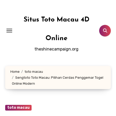
Skip
to
content
Situs Toto Macau 4D
Online
theshinecampaign.org
Home
toto macau
Sengtoto Toto Macau: Pilihan Cerdas Penggemar Togel
Online Modern
toto macau