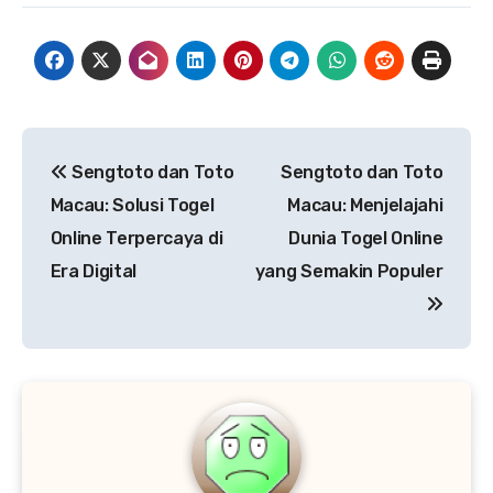
Post
Sengtoto dan Toto
Sengtoto dan Toto
navigation
Macau: Solusi Togel
Macau: Menjelajahi
Online Terpercaya di
Dunia Togel Online
Era Digital
yang Semakin Populer