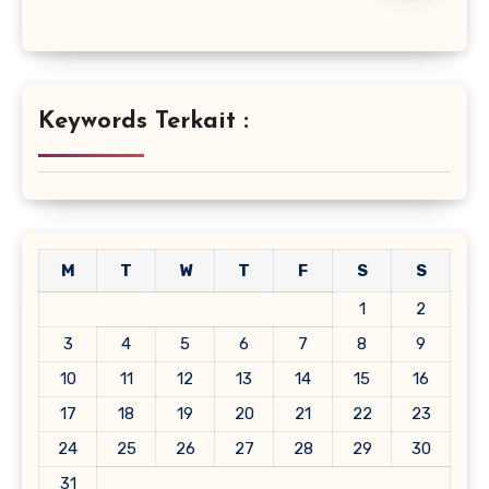
Keywords Terkait :
M
T
W
T
F
S
S
1
2
3
4
5
6
7
8
9
10
11
12
13
14
15
16
17
18
19
20
21
22
23
24
25
26
27
28
29
30
31