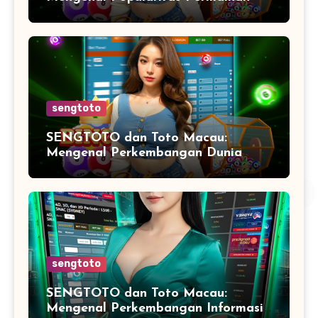
Angka di Era Digital
sengtoto
SENGTOTO dan Toto Macau:
Mengenal Perkembangan Dunia
Angka Digital di Era Modern
sengtoto
SENGTOTO dan Toto Macau:
Mengenal Perkembangan Informasi