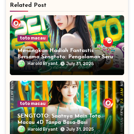
Related Post
toto macau
Menangkan Hadiah Fantastis
Bersama Sengtoto: Pengalaman Seru
Bermain Toto Macau 4D
Harold Bryant
July 31, 2025
toto macau
SENGTOTO: Saatnya Main Toto
Macau 4D Tanpa Basa-Basi
Harold Bryant
July 31, 2025