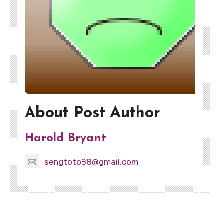
About Post Author
Harold Bryant
sengtoto88@gmail.com