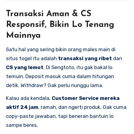
Transaksi Aman & CS
Responsif, Bikin Lo Tenang
Mainnya
Satu hal yang sering bikin orang males main di
situs togel itu adalah
transaksi yang ribet
dan
CS yang lemot
. Di Sengtoto, itu gak bakal lo
temuin. Deposit masuk cuma dalam hitungan
detik. Withdraw? Gak perlu nunggu lama.
Kalau ada kendala,
Customer Service mereka
aktif 24 jam
, ramah, dan ngerti produk. Gak cuma
copy-paste jawaban, tapi beneran bantuin lo
sampe beres.