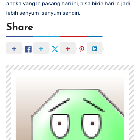
angka yang lo pasang hari ini, bisa bikin hari lo jadi
lebih senyum-senyum sendiri.
Share