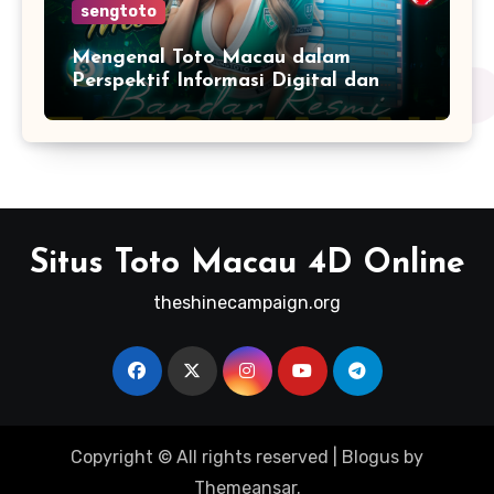
sengtoto
Mengenal Toto Macau dalam
Perspektif Informasi Digital dan
Perkembangan Teknologi Internet
Situs Toto Macau 4D Online
theshinecampaign.org
Copyright © All rights reserved
|
Blogus
by
Themeansar
.