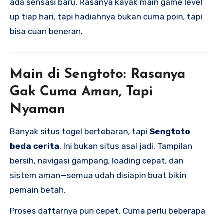
ada sensasi baru. Rasanya kayak main game level
up tiap hari, tapi hadiahnya bukan cuma poin, tapi
bisa cuan beneran.
Main di Sengtoto: Rasanya
Gak Cuma Aman, Tapi
Nyaman
Banyak situs togel bertebaran, tapi
Sengtoto
beda cerita
. Ini bukan situs asal jadi. Tampilan
bersih, navigasi gampang, loading cepat, dan
sistem aman—semua udah disiapin buat bikin
pemain betah.
Proses daftarnya pun cepet. Cuma perlu beberapa