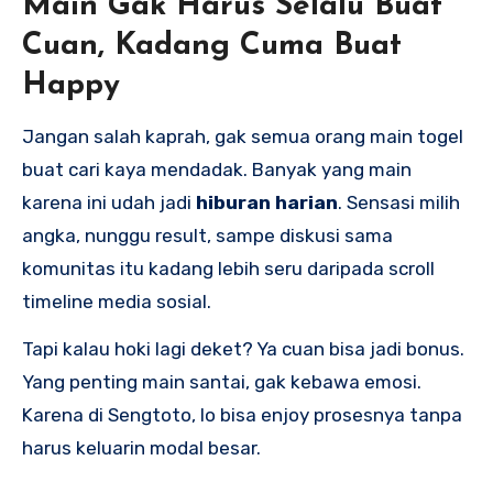
Main Gak Harus Selalu Buat
Cuan, Kadang Cuma Buat
Happy
Jangan salah kaprah, gak semua orang main togel
buat cari kaya mendadak. Banyak yang main
karena ini udah jadi
hiburan harian
. Sensasi milih
angka, nunggu result, sampe diskusi sama
komunitas itu kadang lebih seru daripada scroll
timeline media sosial.
Tapi kalau hoki lagi deket? Ya cuan bisa jadi bonus.
Yang penting main santai, gak kebawa emosi.
Karena di Sengtoto, lo bisa enjoy prosesnya tanpa
harus keluarin modal besar.