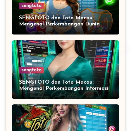
sengtoto
SENGTOTO dan Toto Macau:
Mengenal Perkembangan Dunia
Angka Digital di Era Modern
sengtoto
SENGTOTO dan Toto Macau:
Mengenal Perkembangan Informasi
Digital di Era Modern