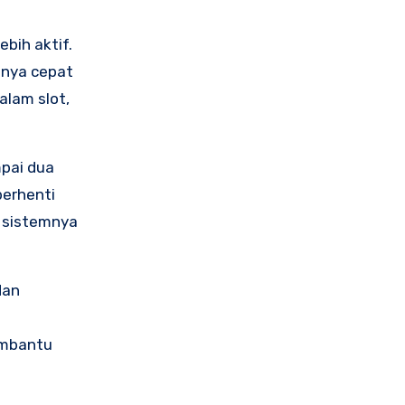
bih aktif.
anya cepat
alam slot,
mpai dua
berhenti
a sistemnya
dan
embantu