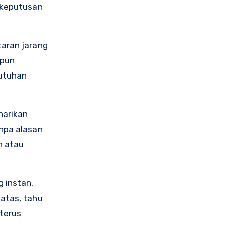
 keputusan
taran jarang
upun
butuhan
narikan
anpa alasan
n atau
 instan,
batas, tahu
 terus