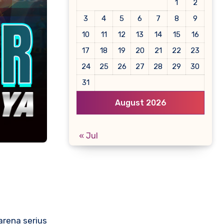
1
2
3
4
5
6
7
8
9
10
11
12
13
14
15
16
17
18
19
20
21
22
23
24
25
26
27
28
29
30
31
August 2026
« Jul
arena serius