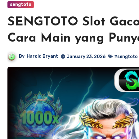
sengtoto
SENGTOTO Slot Gacor:
Cara Main yang Puny
By
Harold Bryant
January 23, 2026
#sengtoto