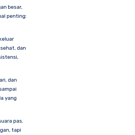
an besar,
al penting:
keluar
 sehat, dan
istensi,
ri, dan
 sampai
da yang
suara pas.
gan, tapi