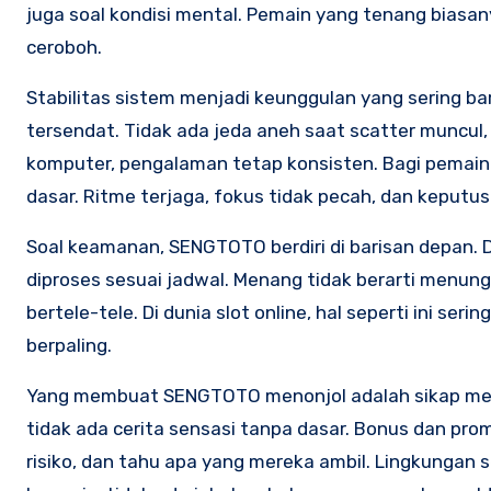
juga soal kondisi mental. Pemain yang tenang biasa
ceroboh.
Stabilitas sistem menjadi keunggulan yang sering b
tersendat. Tidak ada jeda aneh saat scatter muncul, 
komputer, pengalaman tetap konsisten. Bagi pemain 
dasar. Ritme terjaga, fokus tidak pecah, dan keputusa
Soal keamanan, SENGTOTO berdiri di barisan depan. Da
diproses sesuai jadwal. Menang tidak berarti menun
bertele-tele. Di dunia slot online, hal seperti ini s
berpaling.
Yang membuat SENGTOTO menonjol adalah sikap merek
tidak ada cerita sensasi tanpa dasar. Bonus dan pro
risiko, dan tahu apa yang mereka ambil. Lingkungan s