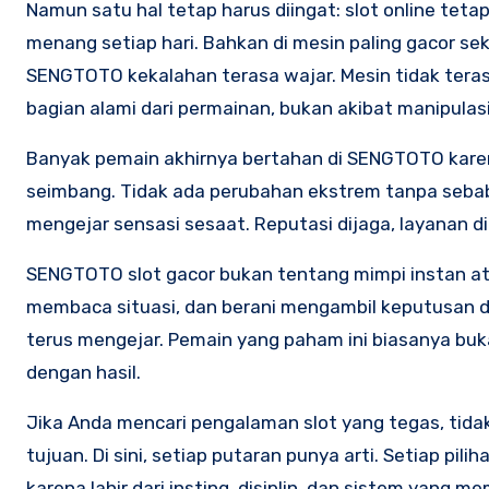
Namun satu hal tetap harus diingat: slot online teta
menang setiap hari. Bahkan di mesin paling gacor sek
SENGTOTO kekalahan terasa wajar. Mesin tidak teras
bagian alami dari permainan, bukan akibat manipulas
Banyak pemain akhirnya bertahan di SENGTOTO karena 
seimbang. Tidak ada perubahan ekstrem tanpa sebab.
mengejar sensasi sesaat. Reputasi dijaga, layanan di
SENGTOTO slot gacor bukan tentang mimpi instan at
membaca situasi, dan berani mengambil keputusan di
terus mengejar. Pemain yang paham ini biasanya bukan
dengan hasil.
Jika Anda mencari pengalaman slot yang tegas, tida
tujuan. Di sini, setiap putaran punya arti. Setiap p
karena lahir dari insting, disiplin, dan sistem yang