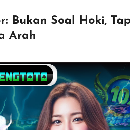
 Bukan Soal Hoki, Tap
a Arah