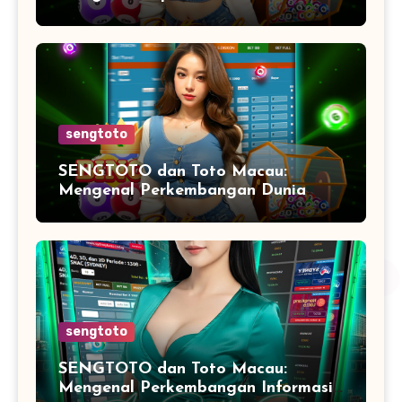
Angka di Era Digital
sengtoto
SENGTOTO dan Toto Macau:
Mengenal Perkembangan Dunia
Angka Digital di Era Modern
sengtoto
SENGTOTO dan Toto Macau:
Mengenal Perkembangan Informasi