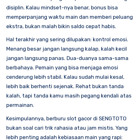
disiplin. Kalau mindset-nya benar, bonus bisa
memperpanjang waktu main dan memberi peluang
ekstra, bukan malah bikin saldo cepat habis.
Hal terakhir yang sering dilupakan: kontrol emosi.
Menang besar jangan langsung kalap, kalah kecil
jangan langsung panas. Dua-duanya sama-sama
berbahaya. Pemain yang bisa menjaga emosi
cenderung lebih stabil. Kalau sudah mulai kesal,
lebih baik berhenti sejenak. Rehat bukan tanda
kalah, tapi tanda kamu masih pegang kendali atas
permainan.
Kesimpulannya, berburu slot gacor di SENGTOTO
bukan soal cari trik rahasia atau jam mistis. Yang
lebih penting adalah kebiasaan main yang rapi: