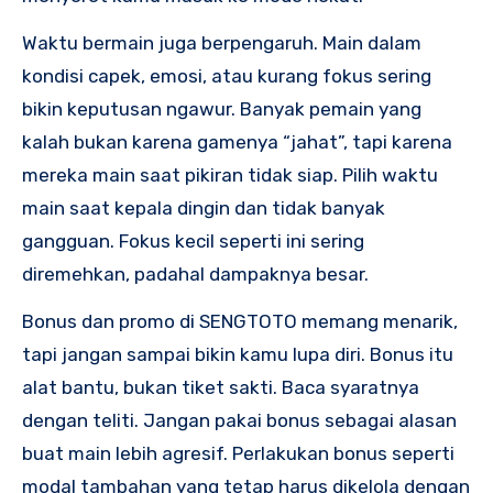
Waktu bermain juga berpengaruh. Main dalam
kondisi capek, emosi, atau kurang fokus sering
bikin keputusan ngawur. Banyak pemain yang
kalah bukan karena gamenya “jahat”, tapi karena
mereka main saat pikiran tidak siap. Pilih waktu
main saat kepala dingin dan tidak banyak
gangguan. Fokus kecil seperti ini sering
diremehkan, padahal dampaknya besar.
Bonus dan promo di SENGTOTO memang menarik,
tapi jangan sampai bikin kamu lupa diri. Bonus itu
alat bantu, bukan tiket sakti. Baca syaratnya
dengan teliti. Jangan pakai bonus sebagai alasan
buat main lebih agresif. Perlakukan bonus seperti
modal tambahan yang tetap harus dikelola dengan