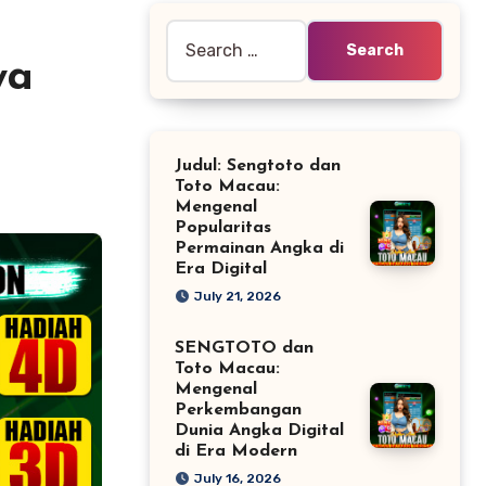
Search
for:
ya
Judul: Sengtoto dan
Toto Macau:
Mengenal
Popularitas
Permainan Angka di
Era Digital
July 21, 2026
SENGTOTO dan
Toto Macau:
Mengenal
Perkembangan
Dunia Angka Digital
di Era Modern
July 16, 2026