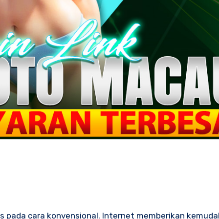
rbatas pada cara konvensional. Internet memberikan kemud