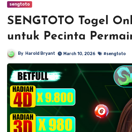
sengtoto
SENGTOTO Togel Onli
untuk Pecinta Perma
By
Harold Bryant
March 10, 2026
#sengtoto