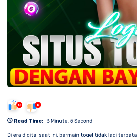
0
0
Read Time:
3 Minute, 5 Second
Di era digital saat ini, bermain togel tidak lagi te