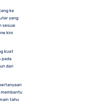
tang ke
uter yang
n sesuai
ne kini
ng kuat
s pada
un dari
 pertanyaan
ap membantu
main tahu