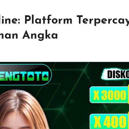
ne: Platform Terperca
inan Angka