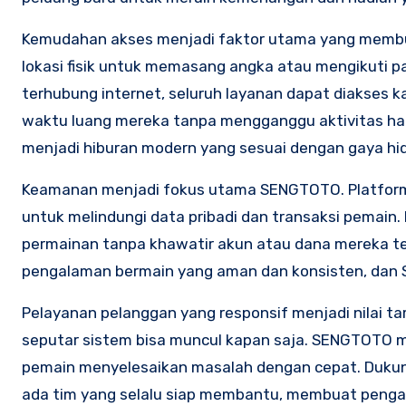
Kemudahan akses menjadi faktor utama yang membuat
lokasi fisik untuk memasang angka atau mengikuti p
terhubung internet, seluruh layanan dapat diakses k
waktu luang mereka tanpa mengganggu aktivitas haria
menjadi hiburan modern yang sesuai dengan gaya hidu
Keamanan menjadi fokus utama SENGTOTO. Platform
untuk melindungi data pribadi dan transaksi pemain
permainan tanpa khawatir akun atau dana mereka t
pengalaman bermain yang aman dan konsisten, dan 
Pelayanan pelanggan yang responsif menjadi nilai ta
seputar sistem bisa muncul kapan saja. SENGTOTO m
pemain menyelesaikan masalah dengan cepat. Dukun
ada tim yang selalu siap membantu, membuat penga