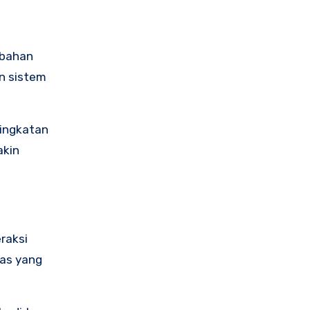
mbahan
an sistem
ningkatan
akin
raksi
tas yang