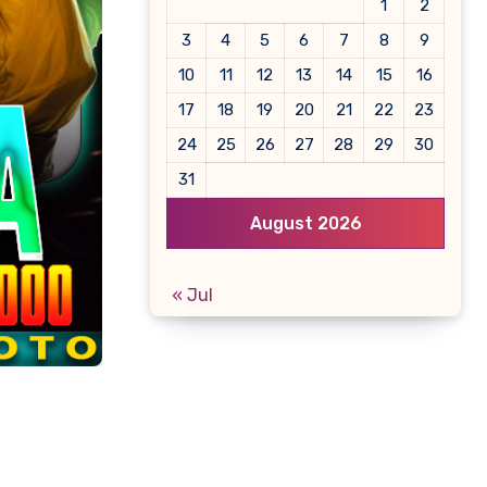
1
2
3
4
5
6
7
8
9
10
11
12
13
14
15
16
17
18
19
20
21
22
23
24
25
26
27
28
29
30
31
August 2026
« Jul