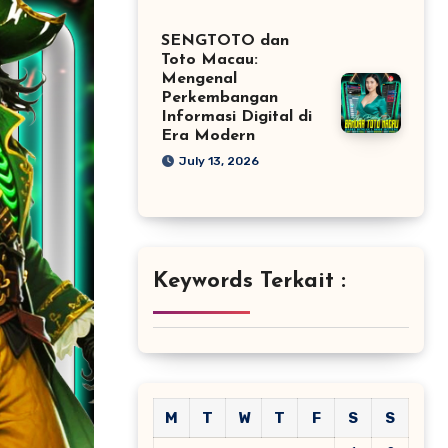
SENGTOTO dan
Toto Macau:
Mengenal
Perkembangan
Informasi Digital di
Era Modern
July 13, 2026
Keywords Terkait :
M
T
W
T
F
S
S