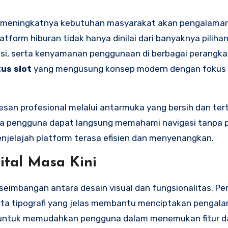
ing meningkatnya kebutuhan masyarakat akan pengalaman
latform hiburan tidak hanya dinilai dari banyaknya piliha
gasi, serta kenyamanan penggunaan di berbagai perangka
tus slot
yang mengusung konsep modern dengan fokus
an profesional melalui antarmuka yang bersih dan tert
gga pengguna dapat langsung memahami navigasi tanpa 
njelajah platform terasa efisien dan menyenangkan.
ital Masa Kini
seimbangan antara desain visual dan fungsionalitas. Pe
erta tipografi yang jelas membantu menciptakan pengal
sun untuk memudahkan pengguna dalam menemukan fitur d