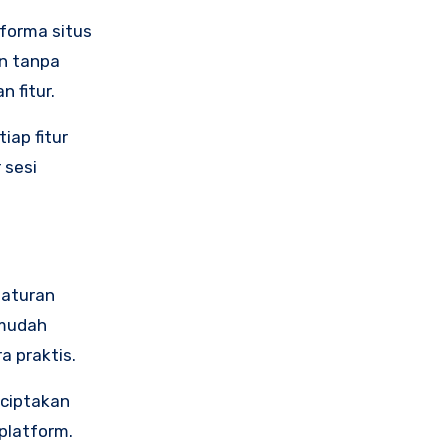
forma situs
n tanpa
 fitur.
iap fitur
 sesi
gaturan
 mudah
a praktis.
nciptakan
platform.