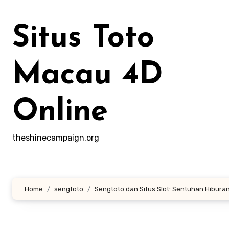
Skip
to
Situs Toto
content
Macau 4D
Online
theshinecampaign.org
Home
sengtoto
Sengtoto dan Situs Slot: Sentuhan Hibura