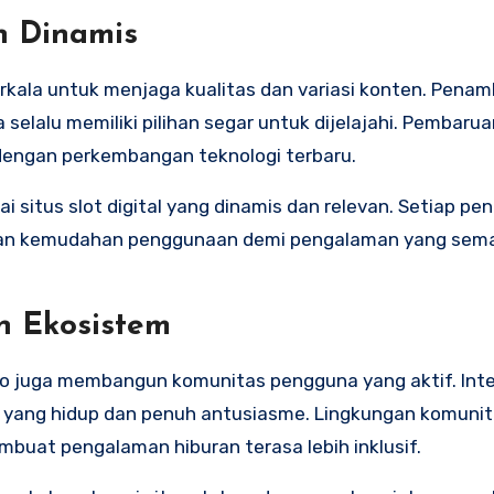
n Dinamis
ala untuk menjaga kualitas dan variasi konten. Pena
selalu memiliki pilihan segar untuk dijelajahi. Pembaru
dengan perkembangan teknologi terbaru.
i situs slot digital yang dinamis dan relevan. Setiap pe
 dan kemudahan penggunaan demi pengalaman yang sem
n Ekosistem
to juga membangun komunitas pengguna yang aktif. Inte
 yang hidup dan penuh antusiasme. Lingkungan komuni
buat pengalaman hiburan terasa lebih inklusif.