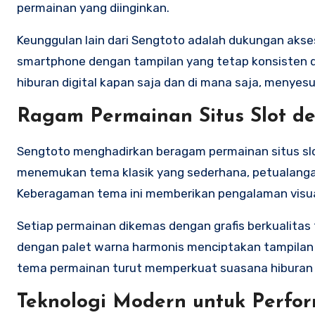
permainan yang diinginkan.
Keunggulan lain dari Sengtoto adalah dukungan akses
smartphone dengan tampilan yang tetap konsisten da
hiburan digital kapan saja dan di mana saja, menye
Ragam Permainan Situs Slot d
Sengtoto menghadirkan beragam permainan situs slo
menemukan tema klasik yang sederhana, petualangan 
Keberagaman tema ini memberikan pengalaman visual
Setiap permainan dikemas dengan grafis berkualitas t
dengan palet warna harmonis menciptakan tampilan 
tema permainan turut memperkuat suasana hiburan 
Teknologi Modern untuk Perfor