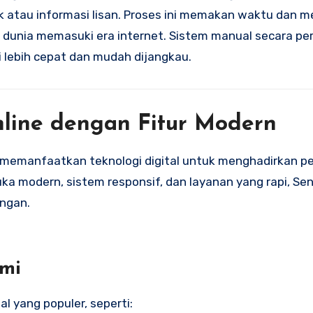
atau informasi lisan. Proses ini memakan waktu dan me
 dunia memasuki era internet. Sistem manual secara pe
 lebih cepat dan mudah dijangkau.
nline dengan Fitur Modern
 memanfaatkan teknologi digital untuk menghadirkan 
ka modern, sistem responsif, dan layanan yang rapi, Se
ngan.
smi
 yang populer, seperti: