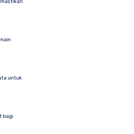
memastikan
emain
ata untuk
t bagi