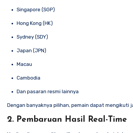
Singapore (SGP)
Hong Kong (HK)
Sydney (SDY)
Japan (JPN)
Macau
Cambodia
Dan pasaran resmi lainnya
Dengan banyaknya pilihan, pemain dapat mengikuti j
2. Pembaruan Hasil Real-Time