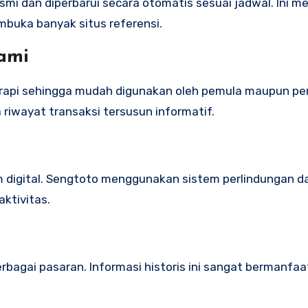
esmi dan diperbarui secara otomatis sesuai jadwal. Ini 
buka banyak situs referensi.
ami
an rapi sehingga mudah digunakan oleh pemula maupun p
riwayat transaksi tersusun informatif.
m digital. Sengtoto menggunakan sistem perlindungan d
ktivitas.
bagai pasaran. Informasi historis ini sangat bermanfaa