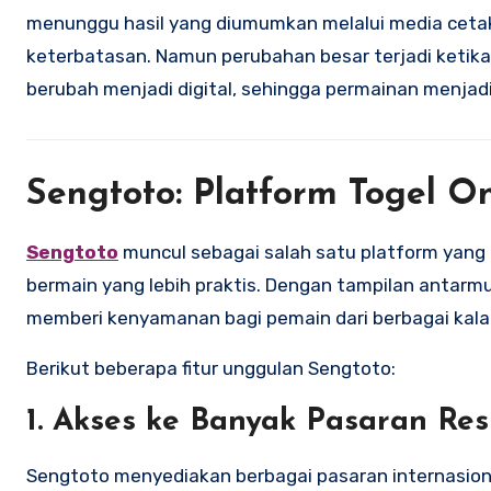
menunggu hasil yang diumumkan melalui media cetak 
keterbatasan. Namun perubahan besar terjadi ketika
berubah menjadi digital, sehingga permainan menjadi
Sengtoto: Platform Togel O
Sengtoto
muncul sebagai salah satu platform yang
bermain yang lebih praktis. Dengan tampilan antarmu
memberi kenyamanan bagi pemain dari berbagai kala
Berikut beberapa fitur unggulan Sengtoto:
1. Akses ke Banyak Pasaran Re
Sengtoto menyediakan berbagai pasaran internasional