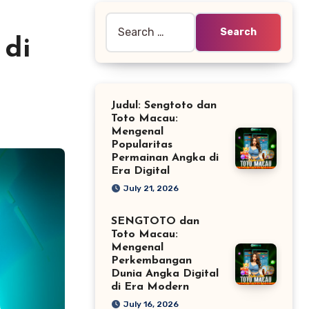
Search
for:
 di
Judul: Sengtoto dan
Toto Macau:
Mengenal
Popularitas
Permainan Angka di
Era Digital
July 21, 2026
SENGTOTO dan
Toto Macau:
Mengenal
Perkembangan
Dunia Angka Digital
di Era Modern
July 16, 2026