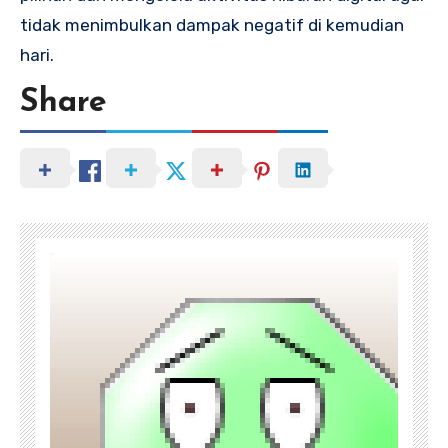
tidak menimbulkan dampak negatif di kemudian
hari.
Share