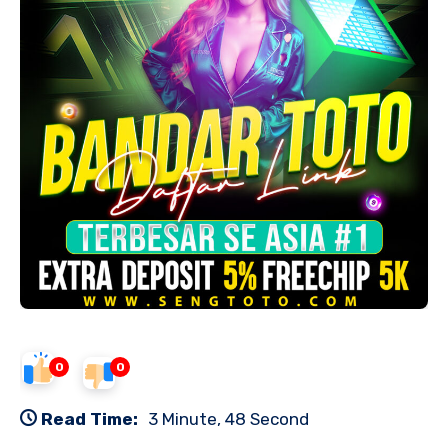
0
0
Read Time:
3 Minute, 48 Second