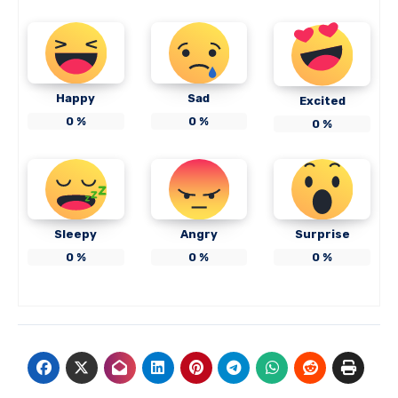
Happy
Sad
Excited
0
%
0
%
0
%
Sleepy
Angry
Surprise
0
%
0
%
0
%