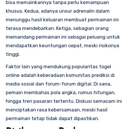
bisa memainkannya tanpa perlu kemampuan
khusus. Kedua, adanya unsur adrenalin dalam
menunggu hasil keluaran membuat permainan ini
terasa mendebarkan. Ketiga, sebagian orang
memandang permainan ini sebagai peluang untuk
mendapatkan keuntungan cepat, meski risikonya
tinggi.
Faktor lain yang mendukung popularitas togel
online adalah keberadaan komunitas prediksi di
media sosial dan forum-forum digital. Di sana,
pemain membahas pola angka, rumus hitungan,
hingga tren pasaran tertentu. Diskusi semacam ini
menciptakan rasa kebersamaan, meski hasil
permainan tetap tidak dapat dipastikan.