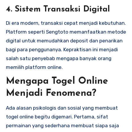
4. Sistem Transaksi Digital
Di era modern, transaksi cepat menjadi kebutuhan.
Platform seperti Sengtoto memanfaatkan metode
digital untuk memudahkan deposit dan penarikan
bagi para penggunanya. Kepraktisan ini menjadi
salah satu penyebab mengapa banyak orang
memilih platform online.
Mengapa Togel Online
Menjadi Fenomena?
Ada alasan psikologis dan sosial yang membuat
togel online begitu digemari. Pertama, sifat
permainan yang sederhana membuat siapa saja