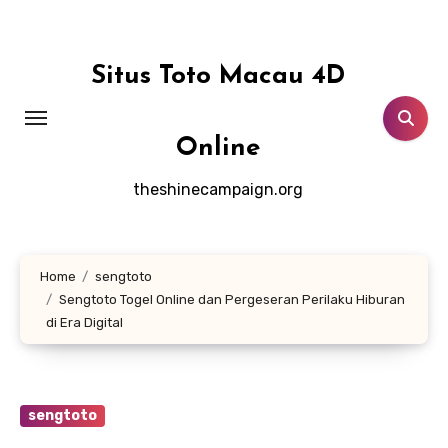
Skip
to
content
Situs Toto Macau 4D
Online
theshinecampaign.org
Home
sengtoto
Sengtoto Togel Online dan Pergeseran Perilaku Hiburan
di Era Digital
sengtoto