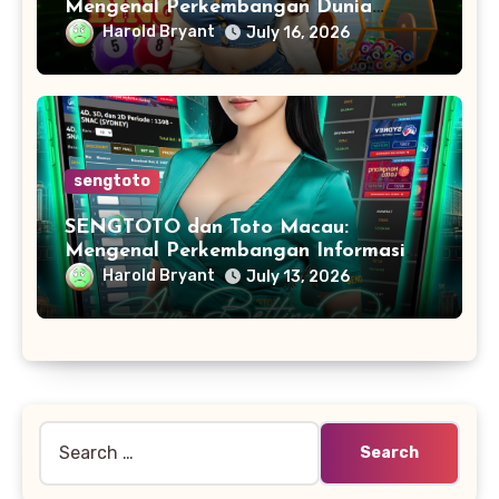
Mengenal Perkembangan Dunia
Angka Digital di Era Modern
Harold Bryant
July 16, 2026
sengtoto
SENGTOTO dan Toto Macau:
Mengenal Perkembangan Informasi
Digital di Era Modern
Harold Bryant
July 13, 2026
Search
for: