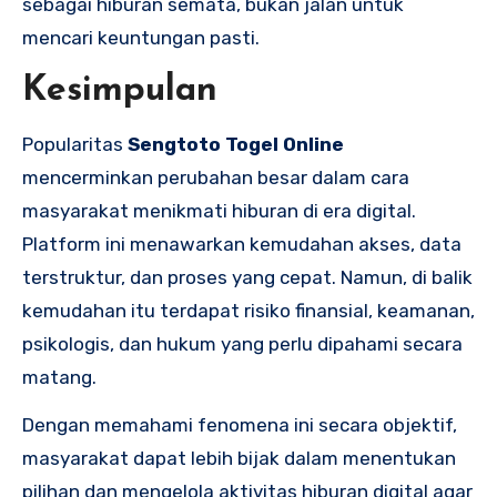
sebagai hiburan semata, bukan jalan untuk
mencari keuntungan pasti.
Kesimpulan
Popularitas
Sengtoto Togel Online
mencerminkan perubahan besar dalam cara
masyarakat menikmati hiburan di era digital.
Platform ini menawarkan kemudahan akses, data
terstruktur, dan proses yang cepat. Namun, di balik
kemudahan itu terdapat risiko finansial, keamanan,
psikologis, dan hukum yang perlu dipahami secara
matang.
Dengan memahami fenomena ini secara objektif,
masyarakat dapat lebih bijak dalam menentukan
pilihan dan mengelola aktivitas hiburan digital agar