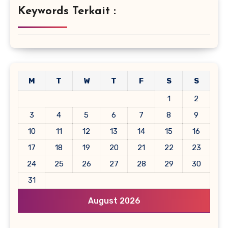
Keywords Terkait :
M
T
W
T
F
S
S
1
2
3
4
5
6
7
8
9
10
11
12
13
14
15
16
17
18
19
20
21
22
23
24
25
26
27
28
29
30
31
August 2026