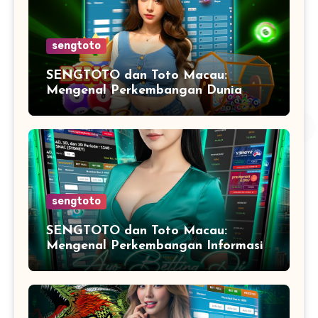
sengtoto
SENGTOTO dan Toto Macau:
Mengenal Perkembangan Dunia
Angka Digital di Era Modern
sengtoto
SENGTOTO dan Toto Macau:
Mengenal Perkembangan Informasi
Digital di Era Modern