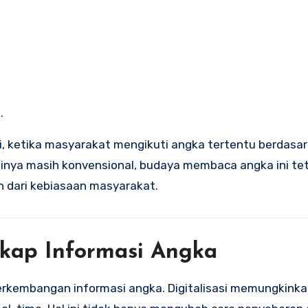
.
ni, ketika masyarakat mengikuti angka tertentu berdasa
sinya masih konvensional, budaya membaca angka ini te
 dari kebiasaan masyarakat.
skap Informasi Angka
 perkembangan informasi angka. Digitalisasi memungkink