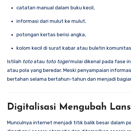
catatan manual dalam buku kecil,
informasi dari mulut ke mulut,
potongan kertas berisi angka,
kolom kecil di surat kabar atau buletin komunitas
Istilah
toto
atau
toto togel
mulai dikenal pada fase i
atau pola yang beredar. Meski penyampaian informa
bertahan selama bertahun-tahun dan menjadi bagian
Digitalisasi Mengubah Lan
Munculnya internet menjadi titik balik besar dalam