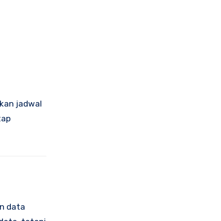
rkan jadwal
tap
an data