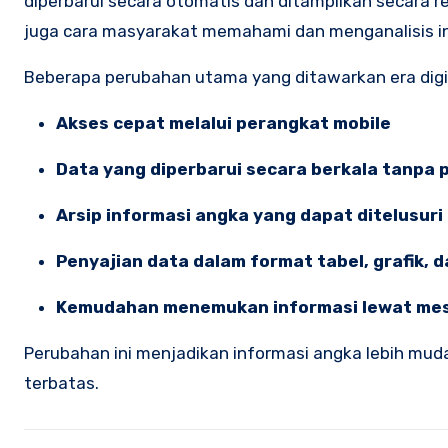
diperbarui secara otomatis dan ditampilkan secara r
juga cara masyarakat memahami dan menganalisis in
Beberapa perubahan utama yang ditawarkan era digit
Akses cepat melalui perangkat mobile
Data yang diperbarui secara berkala tanpa 
Arsip informasi angka yang dapat ditelusuri
Penyajian data dalam format tabel, grafik, 
Kemudahan menemukan informasi lewat mes
Perubahan ini menjadikan informasi angka lebih mud
terbatas.