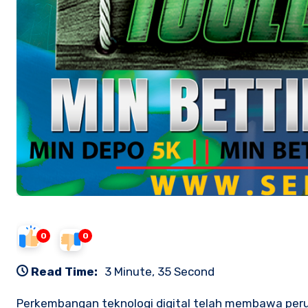
0
0
Read Time:
3 Minute, 35 Second
Perkembangan teknologi digital telah membawa pe