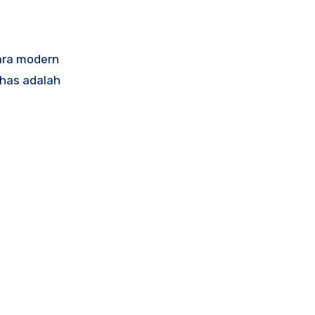
ara modern
ahas adalah