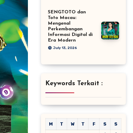
SENGTOTO dan
Toto Macau:
Mengenal
Perkembangan
Informasi Digital di
Era Modern
July 13, 2026
Keywords Terkait :
M
T
W
T
F
S
S