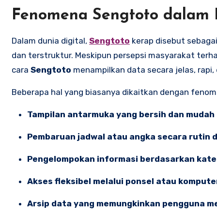
Fenomena Sengtoto dalam P
Dalam dunia digital,
Sengtoto
kerap disebut sebaga
dan terstruktur. Meskipun persepsi masyarakat terh
cara
Sengtoto
menampilkan data secara jelas, rapi,
Beberapa hal yang biasanya dikaitkan dengan fenom
Tampilan antarmuka yang bersih dan mudah
Pembaruan jadwal atau angka secara rutin 
Pengelompokan informasi berdasarkan kate
Akses fleksibel melalui ponsel atau kompute
Arsip data yang memungkinkan pengguna me