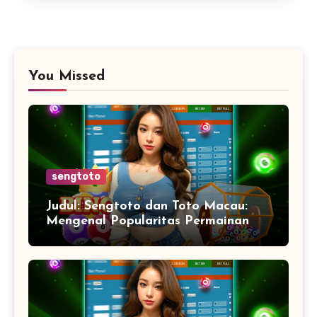
You Missed
sengtoto
Judul: Sengtoto dan Toto Macau:
Mengenal Popularitas Permainan
Angka di Era Digital