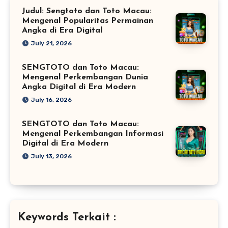
Judul: Sengtoto dan Toto Macau:
Mengenal Popularitas Permainan
Angka di Era Digital
July 21, 2026
SENGTOTO dan Toto Macau:
Mengenal Perkembangan Dunia
Angka Digital di Era Modern
July 16, 2026
SENGTOTO dan Toto Macau:
Mengenal Perkembangan Informasi
Digital di Era Modern
July 13, 2026
Keywords Terkait :