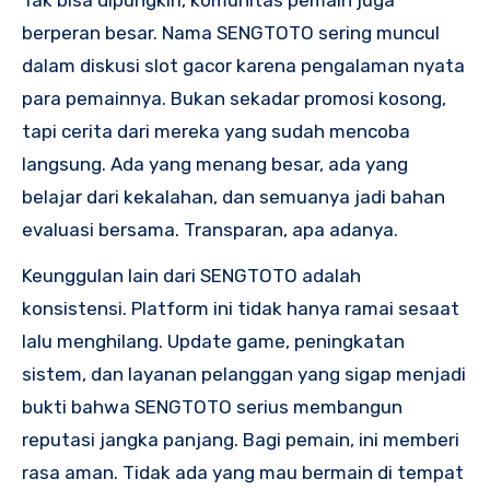
berperan besar. Nama SENGTOTO sering muncul
dalam diskusi slot gacor karena pengalaman nyata
para pemainnya. Bukan sekadar promosi kosong,
tapi cerita dari mereka yang sudah mencoba
langsung. Ada yang menang besar, ada yang
belajar dari kekalahan, dan semuanya jadi bahan
evaluasi bersama. Transparan, apa adanya.
Keunggulan lain dari SENGTOTO adalah
konsistensi. Platform ini tidak hanya ramai sesaat
lalu menghilang. Update game, peningkatan
sistem, dan layanan pelanggan yang sigap menjadi
bukti bahwa SENGTOTO serius membangun
reputasi jangka panjang. Bagi pemain, ini memberi
rasa aman. Tidak ada yang mau bermain di tempat