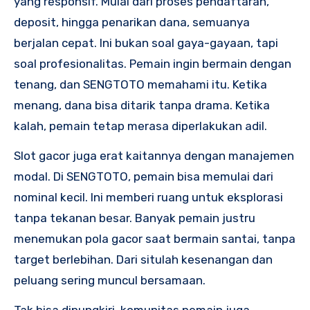
yang responsif. Mulai dari proses pendaftaran,
deposit, hingga penarikan dana, semuanya
berjalan cepat. Ini bukan soal gaya-gayaan, tapi
soal profesionalitas. Pemain ingin bermain dengan
tenang, dan SENGTOTO memahami itu. Ketika
menang, dana bisa ditarik tanpa drama. Ketika
kalah, pemain tetap merasa diperlakukan adil.
Slot gacor juga erat kaitannya dengan manajemen
modal. Di SENGTOTO, pemain bisa memulai dari
nominal kecil. Ini memberi ruang untuk eksplorasi
tanpa tekanan besar. Banyak pemain justru
menemukan pola gacor saat bermain santai, tanpa
target berlebihan. Dari situlah kesenangan dan
peluang sering muncul bersamaan.
Tak bisa dipungkiri, komunitas pemain juga