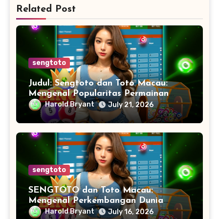
Related Post
sengtoto
Judul: Sengtoto dan Toto Macau:
Mengenal Popularitas Permainan
Angka di Era Digital
Harold Bryant
July 21, 2026
sengtoto
SENGTOTO dan Toto Macau:
Mengenal Perkembangan Dunia
Angka Digital di Era Modern
Harold Bryant
July 16, 2026