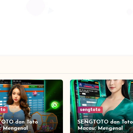
oto
sengtoto
OTO dan Toto
SENGTOTO dan Toto
: Mengenal
Macau: Mengenal