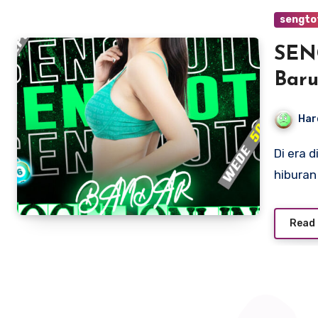
sengto
SENG
Bar
deng
Har
Di era digital seperti sekarang, cara orang menikmati
hiburan
Read