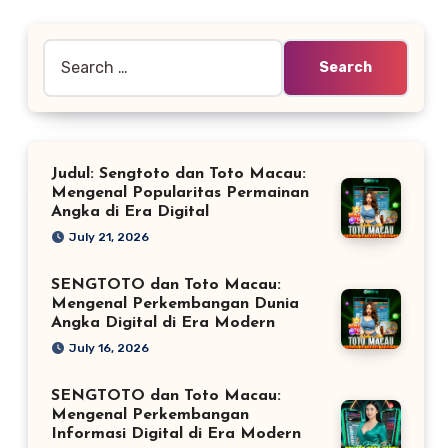
Search
for:
Judul: Sengtoto dan Toto Macau:
Mengenal Popularitas Permainan
Angka di Era Digital
July 21, 2026
SENGTOTO dan Toto Macau:
Mengenal Perkembangan Dunia
Angka Digital di Era Modern
July 16, 2026
SENGTOTO dan Toto Macau:
Mengenal Perkembangan
Informasi Digital di Era Modern