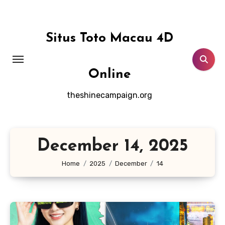
Skip
to
content
Situs Toto Macau 4D
Online
theshinecampaign.org
December 14, 2025
Home
2025
December
14