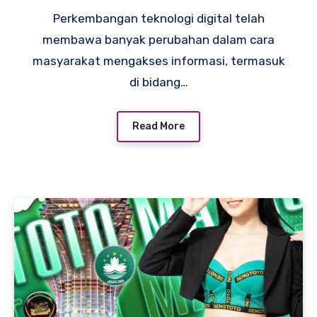
Perkembangan teknologi digital telah
membawa banyak perubahan dalam cara
masyarakat mengakses informasi, termasuk
di bidang…
Read More