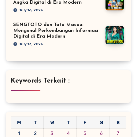
Angka Digital di Era Modern
July 16, 2026
SENGTOTO dan Toto Macau:
Mengenal Perkembangan Informasi
Digital di Era Modern
July 13, 2026
Keywords Terkait :
M
T
W
T
F
S
S
1
2
3
4
5
6
7