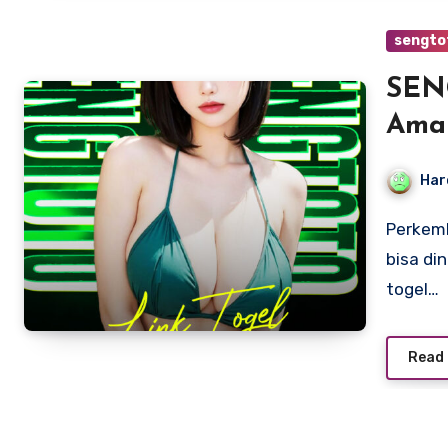
sengto
SENG
Aman
Pem
Har
Perkembangan teknologi membuat permainan togel kini
bisa di
togel…
Read