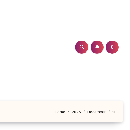
Home
2025
December
11