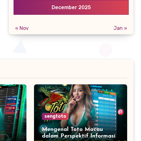
December 2025
« Nov
Jan »
sengtoto
Mengenal Toto Macau
dalam Perspektif Informasi