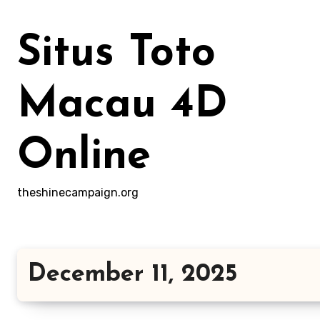
Skip
to
Situs Toto
content
Macau 4D
Online
theshinecampaign.org
December 11, 2025