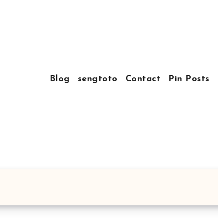
Blog
sengtoto
Contact
Pin Posts