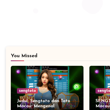
You Missed
sengtoto
sengt
Judul: Sengtoto dan Toto
SENGT
Macau: Mengenal
Macau