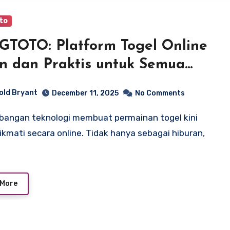
to
TOTO: Platform Togel Online
 dan Praktis untuk Semua
ain
old Bryant
December 11, 2025
No Comments
nikmati secara online. Tidak hanya sebagai hiburan,
 More