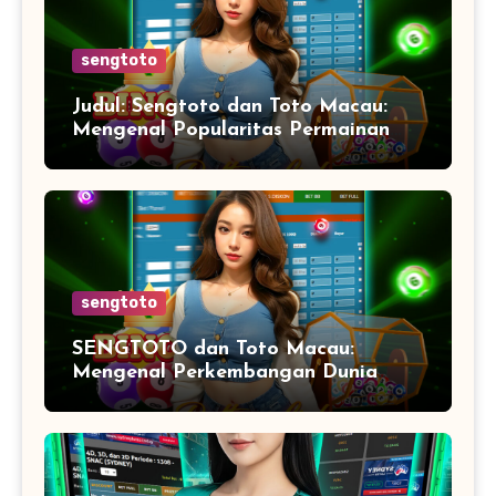
sengtoto
Judul: Sengtoto dan Toto Macau:
Mengenal Popularitas Permainan
Angka di Era Digital
sengtoto
SENGTOTO dan Toto Macau:
Mengenal Perkembangan Dunia
Angka Digital di Era Modern