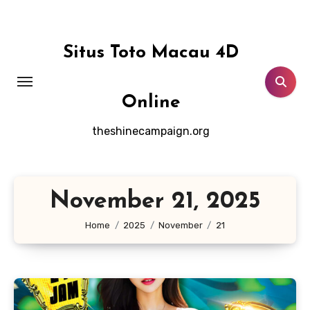
Skip
to
content
Situs Toto Macau 4D
Online
theshinecampaign.org
November 21, 2025
Home
2025
November
21