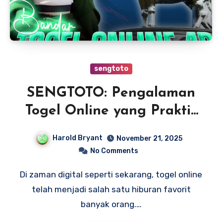
sengtoto
SENGTOTO: Pengalaman
Togel Online yang Praktis
dan Seru
Harold Bryant
November 21, 2025
No Comments
Di zaman digital seperti sekarang, togel online
telah menjadi salah satu hiburan favorit
banyak orang.…