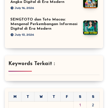
Angka Digital di Era Modern
July 16, 2026
SENGTOTO dan Toto Macau:
Mengenal Perkembangan Informasi
Digital di Era Modern
July 13, 2026
Keywords Terkait :
M
T
W
T
F
S
S
1
2