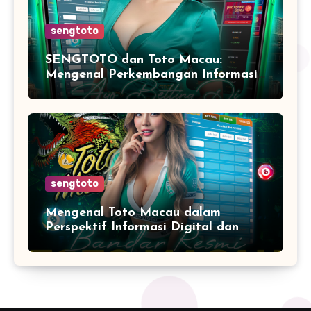
sengtoto
SENGTOTO dan Toto Macau:
Mengenal Perkembangan Informasi
Digital di Era Modern
sengtoto
Mengenal Toto Macau dalam
Perspektif Informasi Digital dan
Perkembangan Teknologi Internet