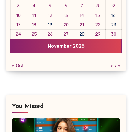
3
4
5
6
7
8
9
10
11
12
13
14
15
16
17
18
19
20
21
22
23
24
25
26
27
28
29
30
November 2025
« Oct
Dec »
You Missed