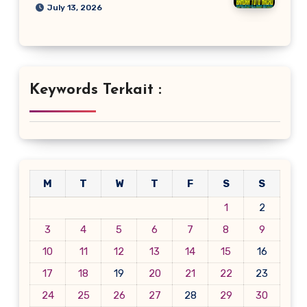
July 13, 2026
Keywords Terkait :
M
T
W
T
F
S
S
1
2
3
4
5
6
7
8
9
10
11
12
13
14
15
16
17
18
19
20
21
22
23
24
25
26
27
28
29
30