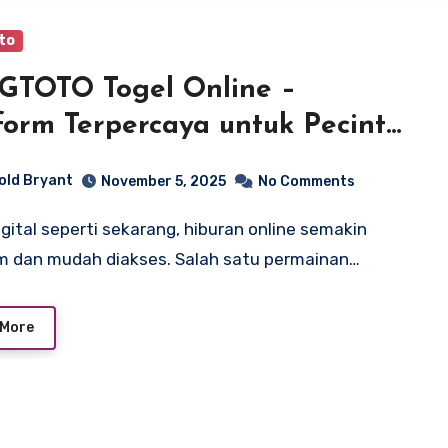
to
GTOTO Togel Online –
form Terpercaya untuk Pecinta
ak Angka
old Bryant
November 5, 2025
No Comments
 dan mudah diakses. Salah satu permainan…
 More