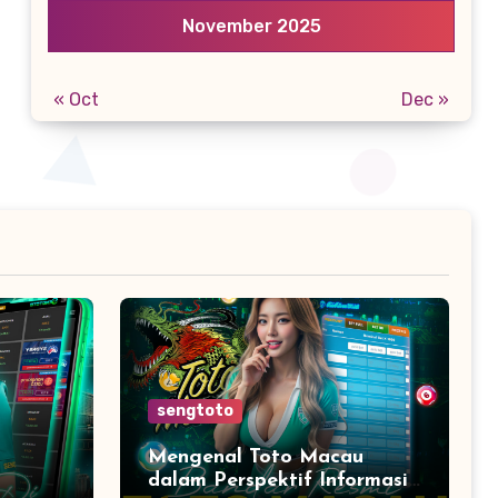
November 2025
« Oct
Dec »
sengtoto
Mengenal Toto Macau
dalam Perspektif Informasi