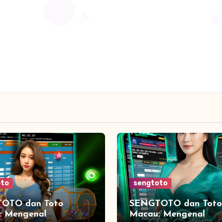
oto
sengtoto
OTO dan Toto
SENGTOTO dan Toto
: Mengenal
Macau: Mengenal