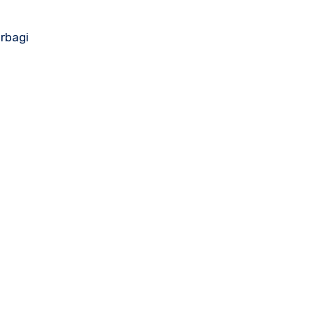
rbagi