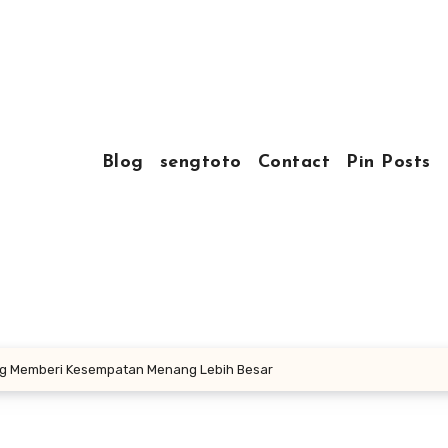
Blog
sengtoto
Contact
Pin Posts
ng Memberi Kesempatan Menang Lebih Besar