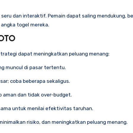
eru dan interaktif. Pemain dapat saling mendukung, be
angka togel mereka.
TOTO
strategi dapat meningkatkan peluang menang:
g muncul di pasar tertentu.
sar; coba beberapa sekaligus.
p aman dan tidak over-budget.
ma untuk menilai efektivitas taruhan.
minimalkan risiko, dan meningkatkan peluang menang.