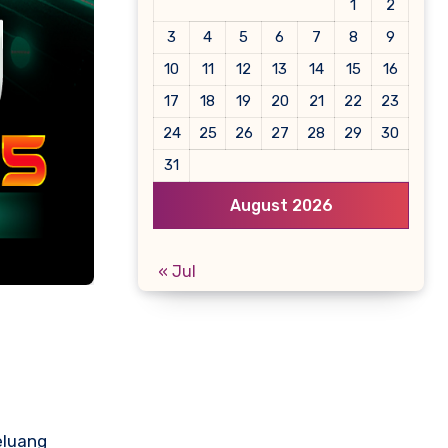
1
2
3
4
5
6
7
8
9
10
11
12
13
14
15
16
17
18
19
20
21
22
23
24
25
26
27
28
29
30
31
August 2026
« Jul
eluang