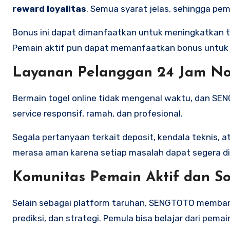
reward loyalitas
. Semua syarat jelas, sehingga pema
Bonus ini dapat dimanfaatkan untuk meningkatkan 
Pemain aktif pun dapat memanfaatkan bonus untuk
Layanan Pelanggan 24 Jam No
Bermain togel online tidak mengenal waktu, dan S
service responsif, ramah, dan profesional.
Segala pertanyaan terkait deposit, kendala teknis, 
merasa aman karena setiap masalah dapat segera di
Komunitas Pemain Aktif dan So
Selain sebagai platform taruhan, SENGTOTO membang
prediksi, dan strategi. Pemula bisa belajar dari pe