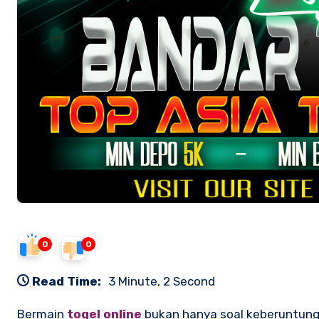
0
0
Read Time:
3 Minute, 2 Second
Bermain
togel online
bukan hanya soal keberuntunga