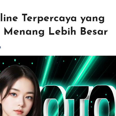
ine Terpercaya yang
 Menang Lebih Besar
e