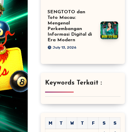
SENGTOTO dan
Toto Macau:
Mengenal
Perkembangan
Informasi Digital di
Era Modern
July 13, 2026
Keywords Terkait :
M
T
W
T
F
S
S