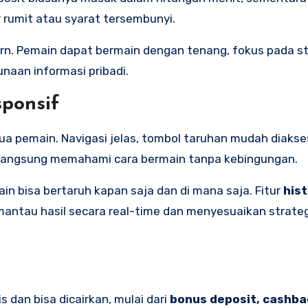
r rumit atau syarat tersembunyi.
rn. Pemain dapat bermain dengan tenang, fokus pada st
naan informasi pribadi.
sponsif
 pemain. Navigasi jelas, tombol taruhan mudah diakse
t langsung memahami cara bermain tanpa kebingungan.
ain bisa bertaruh kapan saja dan di mana saja. Fitur
his
au hasil secara real-time dan menyesuaikan strate
dan bisa dicairkan, mulai dari
bonus deposit, cashba