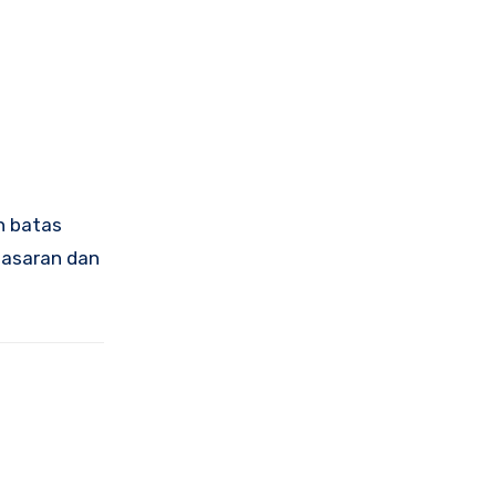
n batas
enasaran dan