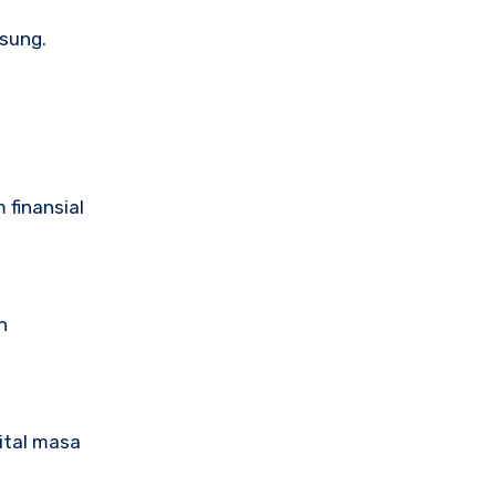
gsung.
 finansial
n
ital masa