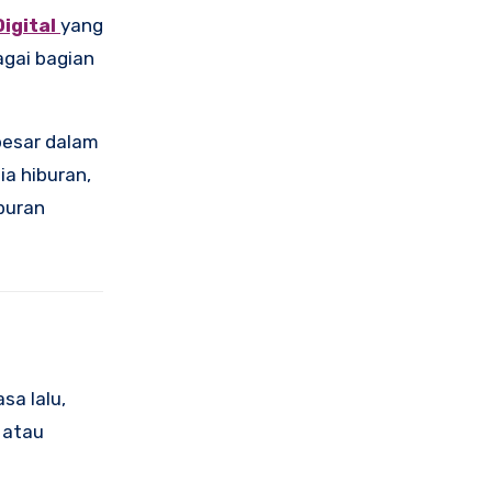
Digital
yang
agai bagian
besar dalam
a hiburan,
buran
sa lalu,
 atau