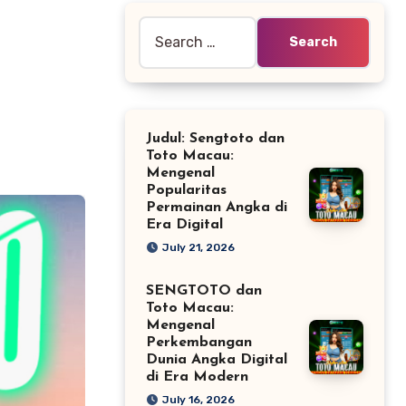
Search
for:
Judul: Sengtoto dan
Toto Macau:
Mengenal
Popularitas
Permainan Angka di
Era Digital
July 21, 2026
SENGTOTO dan
Toto Macau:
Mengenal
Perkembangan
Dunia Angka Digital
di Era Modern
July 16, 2026