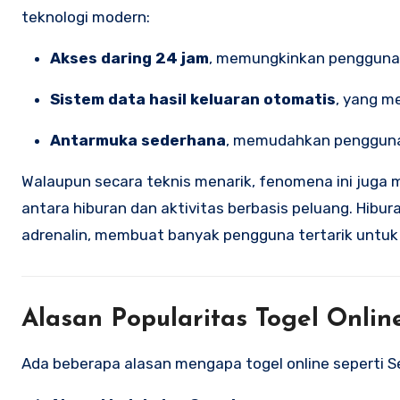
teknologi modern:
Akses daring 24 jam
, memungkinkan pengguna 
Sistem data hasil keluaran otomatis
, yang m
Antarmuka sederhana
, memudahkan penggun
Walaupun secara teknis menarik, fenomena ini juga
antara hiburan dan aktivitas berbasis peluang. Hibura
adrenalin, membuat banyak pengguna tertarik untu
Alasan Popularitas Togel Onlin
Ada beberapa alasan mengapa togel online seperti S