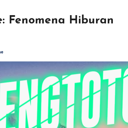
e: Fenomena Hiburan
n
ne