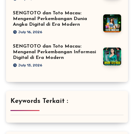
SENGTOTO dan Toto Macau:
Mengenal Perkembangan Dunia
Angka Digital di Era Modern
July 16, 2026
SENGTOTO dan Toto Macau:
Mengenal Perkembangan Informasi
Digital di Era Modern
July 13, 2026
Keywords Terkait :