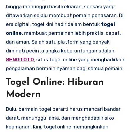
hingga menunggu hasil keluaran, sensasi yang
ditawarkan selalu membuat pemain penasaran. Di
era digital, togel kini hadir dalam bentuk
togel
online
, membuat permainan lebih praktis, cepat,
dan aman. Salah satu platform yang banyak
diminati pecinta angka keberuntungan adalah
SENGTOTO
, situs togel online yang menghadirkan
pengalaman bermain nyaman bagi semua pemain.
Togel Online: Hiburan
Modern
Dulu, bermain togel berarti harus mencari bandar
darat, menunggu lama, dan menghadapi risiko
keamanan. Kini, togel online memungkinkan