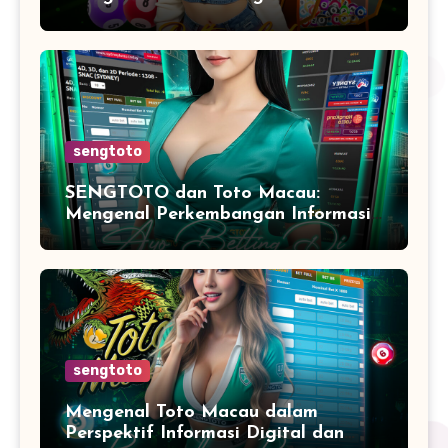
Angka Digital di Era Modern
sengtoto
SENGTOTO dan Toto Macau:
Mengenal Perkembangan Informasi
Digital di Era Modern
sengtoto
Mengenal Toto Macau dalam
Perspektif Informasi Digital dan