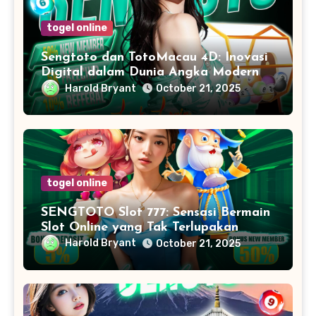
togel online
Sengtoto dan TotoMacau 4D: Inovasi
Digital dalam Dunia Angka Modern
Harold Bryant
October 21, 2025
togel online
SENGTOTO Slot 777: Sensasi Bermain
Slot Online yang Tak Terlupakan
Harold Bryant
October 21, 2025