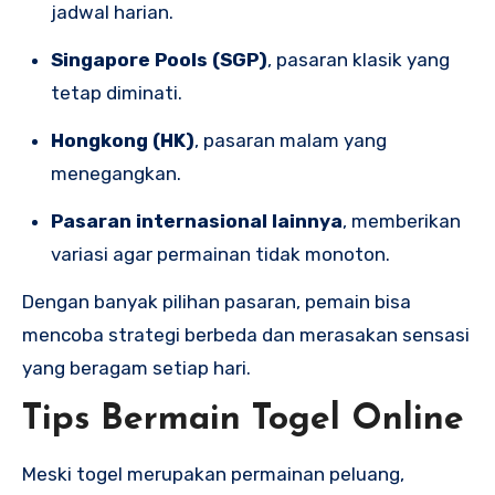
jadwal harian.
Singapore Pools (SGP)
, pasaran klasik yang
tetap diminati.
Hongkong (HK)
, pasaran malam yang
menegangkan.
Pasaran internasional lainnya
, memberikan
variasi agar permainan tidak monoton.
Dengan banyak pilihan pasaran, pemain bisa
mencoba strategi berbeda dan merasakan sensasi
yang beragam setiap hari.
Tips Bermain Togel Online
Meski togel merupakan permainan peluang,