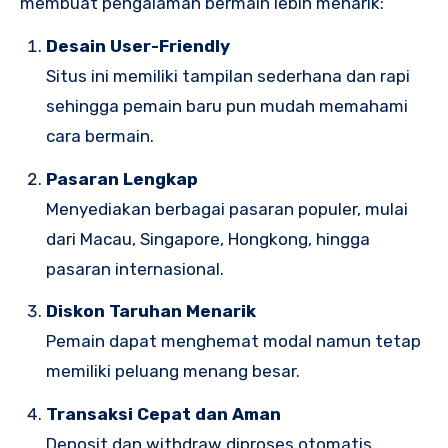
membuat pengalaman bermain lebih menarik:
Desain User-Friendly
Situs ini memiliki tampilan sederhana dan rapi
sehingga pemain baru pun mudah memahami
cara bermain.
Pasaran Lengkap
Menyediakan berbagai pasaran populer, mulai
dari Macau, Singapore, Hongkong, hingga
pasaran internasional.
Diskon Taruhan Menarik
Pemain dapat menghemat modal namun tetap
memiliki peluang menang besar.
Transaksi Cepat dan Aman
Deposit dan withdraw diproses otomatis,