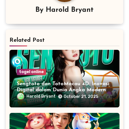
By
Harold Bryant
Related Post
togel online
Sengtoto dan TotoMacau 4D: Inovasi
Digital dalam Dunia Angka Modern
Harold Bryant
October 21, 2025