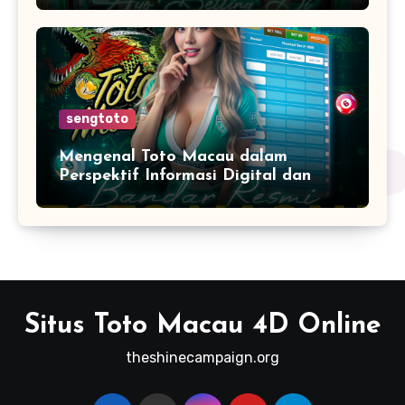
sengtoto
Mengenal Toto Macau dalam
Perspektif Informasi Digital dan
Perkembangan Teknologi Internet
Situs Toto Macau 4D Online
theshinecampaign.org