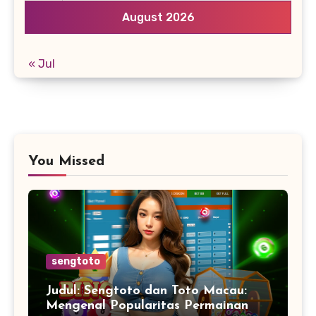
August 2026
« Jul
You Missed
sengtoto
Judul: Sengtoto dan Toto Macau:
Mengenal Popularitas Permainan