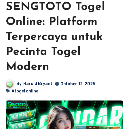
SENGTOTO Togel
Online: Platform
Terpercaya untuk
Pecinta Togel
Modern
By
Harold Bryant
October 12, 2025
#togel online