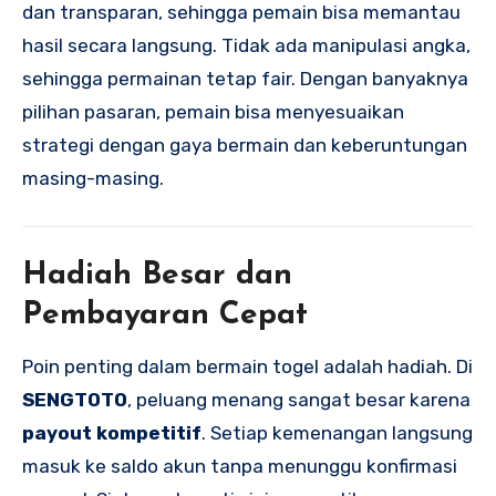
dan transparan, sehingga pemain bisa memantau
hasil secara langsung. Tidak ada manipulasi angka,
sehingga permainan tetap fair. Dengan banyaknya
pilihan pasaran, pemain bisa menyesuaikan
strategi dengan gaya bermain dan keberuntungan
masing-masing.
Hadiah Besar dan
Pembayaran Cepat
Poin penting dalam bermain togel adalah hadiah. Di
SENGTOTO
, peluang menang sangat besar karena
payout kompetitif
. Setiap kemenangan langsung
masuk ke saldo akun tanpa menunggu konfirmasi