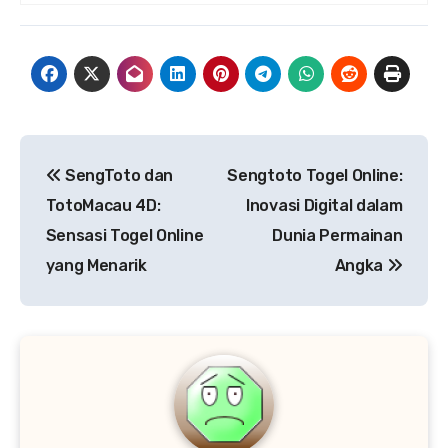
Post
SengToto dan
Sengtoto Togel Online:
navigation
TotoMacau 4D:
Inovasi Digital dalam
Sensasi Togel Online
Dunia Permainan
yang Menarik
Angka