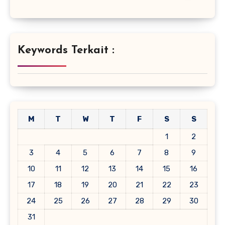
Keywords Terkait :
M
T
W
T
F
S
S
1
2
3
4
5
6
7
8
9
10
11
12
13
14
15
16
17
18
19
20
21
22
23
24
25
26
27
28
29
30
31