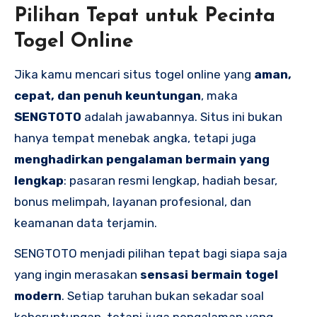
Pilihan Tepat untuk Pecinta
Togel Online
Jika kamu mencari situs togel online yang
aman,
cepat, dan penuh keuntungan
, maka
SENGTOTO
adalah jawabannya. Situs ini bukan
hanya tempat menebak angka, tetapi juga
menghadirkan pengalaman bermain yang
lengkap
: pasaran resmi lengkap, hadiah besar,
bonus melimpah, layanan profesional, dan
keamanan data terjamin.
SENGTOTO menjadi pilihan tepat bagi siapa saja
yang ingin merasakan
sensasi bermain togel
modern
. Setiap taruhan bukan sekadar soal
keberuntungan, tetapi juga pengalaman yang