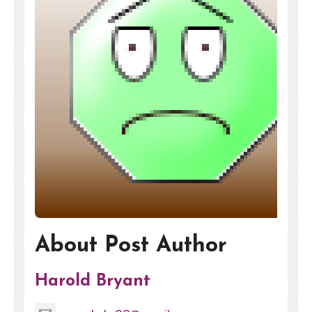
About Post Author
Harold Bryant