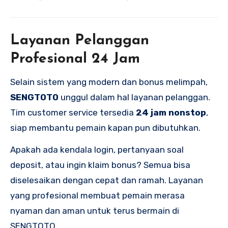
Layanan Pelanggan
Profesional 24 Jam
Selain sistem yang modern dan bonus melimpah,
SENGTOTO
unggul dalam hal layanan pelanggan.
Tim customer service tersedia
24 jam nonstop
,
siap membantu pemain kapan pun dibutuhkan.
Apakah ada kendala login, pertanyaan soal
deposit, atau ingin klaim bonus? Semua bisa
diselesaikan dengan cepat dan ramah. Layanan
yang profesional membuat pemain merasa
nyaman dan aman untuk terus bermain di
SENGTOTO.