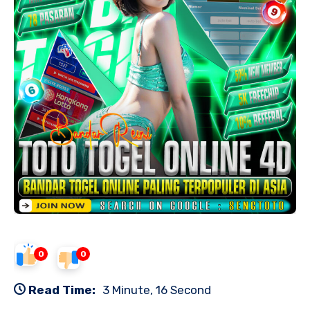
0
0
Read Time:
3 Minute, 16 Second