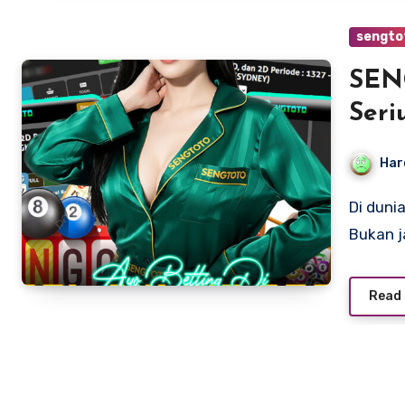
sengto
SEN
Seri
Har
Di dunia slot online, yang dicari pemain cuma satu: hasil.
Bukan j
Read