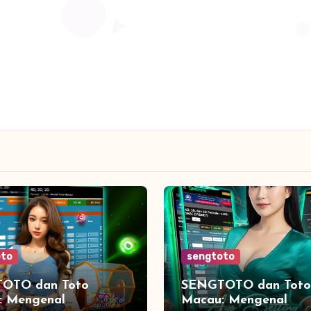
oto
sengtoto
OTO dan Toto
SENGTOTO dan Toto
: Mengenal
Macau: Mengenal