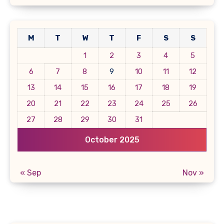
M
T
W
T
F
S
S
1
2
3
4
5
6
7
8
9
10
11
12
13
14
15
16
17
18
19
20
21
22
23
24
25
26
27
28
29
30
31
October 2025
« Sep
Nov »