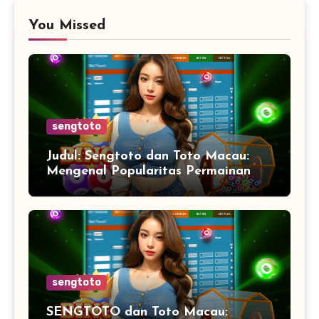
You Missed
sengtoto
Judul: Sengtoto dan Toto Macau:
Mengenal Popularitas Permainan
Angka di Era Digital
sengtoto
SENGTOTO dan Toto Macau: