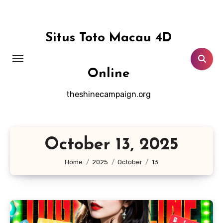
Skip
to
content
Situs Toto Macau 4D
Online
theshinecampaign.org
October 13, 2025
Home
2025
October
13