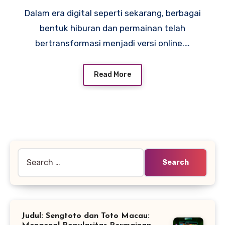
Dalam era digital seperti sekarang, berbagai
bentuk hiburan dan permainan telah
bertransformasi menjadi versi online.…
Read More
Search
for:
Judul: Sengtoto dan Toto Macau: