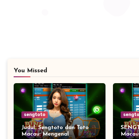
You Missed
sengtoto
sengt
Judul: Sengtoto dan Toto
SENGT
Macau: Mengenal
Macau