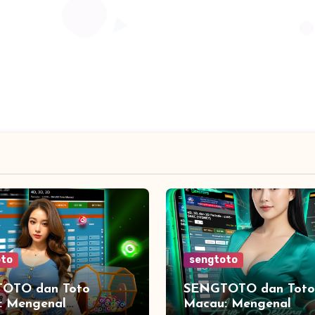
oto
sengtoto
OTO dan Toto
SENGTOTO dan Toto
: Mengenal
Macau: Mengenal