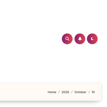
Home
2025
October
10