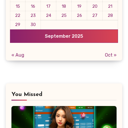
15
16
17
18
19
20
21
22
23
24
25
26
27
28
29
30
September 2025
« Aug
Oct »
You Missed