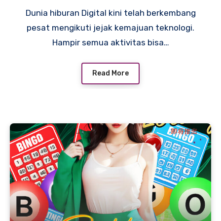
Dunia hiburan Digital kini telah berkembang
pesat mengikuti jejak kemajuan teknologi.
Hampir semua aktivitas bisa…
Read More