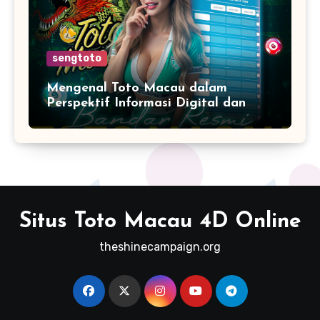
sengtoto
Mengenal Toto Macau dalam
Perspektif Informasi Digital dan
Perkembangan Teknologi Internet
Situs Toto Macau 4D Online
theshinecampaign.org