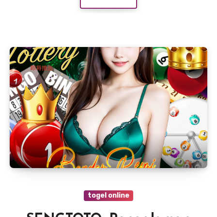
togel online