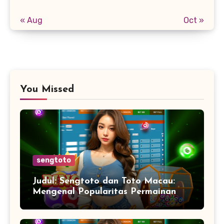
« Aug
Oct »
You Missed
sengtoto
Judul: Sengtoto dan Toto Macau:
Mengenal Popularitas Permainan
Angka di Era Digital