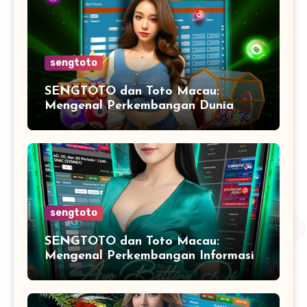
sengtoto
SENGTOTO dan Toto Macau:
Mengenal Perkembangan Dunia
Angka Digital di Era Modern
sengtoto
SENGTOTO dan Toto Macau:
Mengenal Perkembangan Informasi
Digital di Era Modern