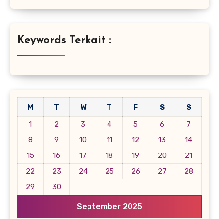
Keywords Terkait :
M
T
W
T
F
S
S
1
2
3
4
5
6
7
8
9
10
11
12
13
14
15
16
17
18
19
20
21
22
23
24
25
26
27
28
29
30
September 2025