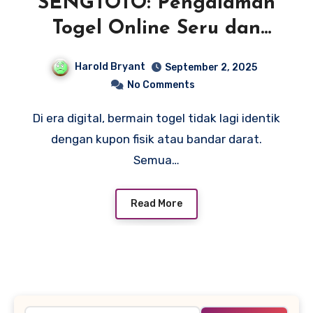
SENGTOTO: Pengalaman
Togel Online Seru dan
Aman untuk Semua Pemain
Harold Bryant
September 2, 2025
No Comments
Di era digital, bermain togel tidak lagi identik
dengan kupon fisik atau bandar darat.
Semua…
Read More