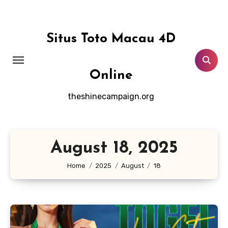
Skip
to
content
Situs Toto Macau 4D
Online
theshinecampaign.org
August 18, 2025
Home
2025
August
18