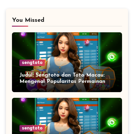
You Missed
sengtoto
Judul: Sengtoto dan Toto Macau:
Mengenal Popularitas Permainan
Angka di Era Digital
sengtoto