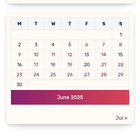
M
T
W
T
F
S
S
1
2
3
4
5
6
7
8
9
10
11
12
13
14
15
16
17
18
19
20
21
22
23
24
25
26
27
28
29
30
June 2025
Jul »