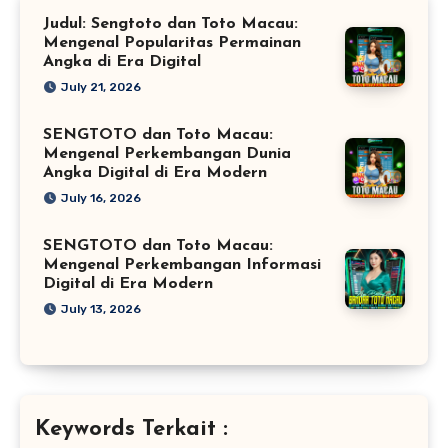
Judul: Sengtoto dan Toto Macau:
Mengenal Popularitas Permainan
Angka di Era Digital
July 21, 2026
SENGTOTO dan Toto Macau:
Mengenal Perkembangan Dunia
Angka Digital di Era Modern
July 16, 2026
SENGTOTO dan Toto Macau:
Mengenal Perkembangan Informasi
Digital di Era Modern
July 13, 2026
Keywords Terkait :