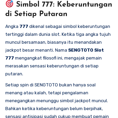
Simbol 777: Keberuntungan
di Setiap Putaran
Angka
777
dikenal sebagai simbol keberuntungan
tertinggi dalam dunia slot. Ketika tiga angka tujuh
muncul bersamaan, biasanya itu menandakan
jackpot besar menanti. Nama
SENGTOTO Slot
777
mengangkat filosofi ini, mengajak pemain
merasakan sensasi keberuntungan di setiap
putaran.
Setiap spin di SENGTOTO bukan hanya soal
menang atau kalah, tetapi pengalaman
menegangkan menunggu simbol jackpot muncul.
Bahkan ketika keberuntungan belum berpihak,
sensasi antisipasi sudah cukup membuat pemain