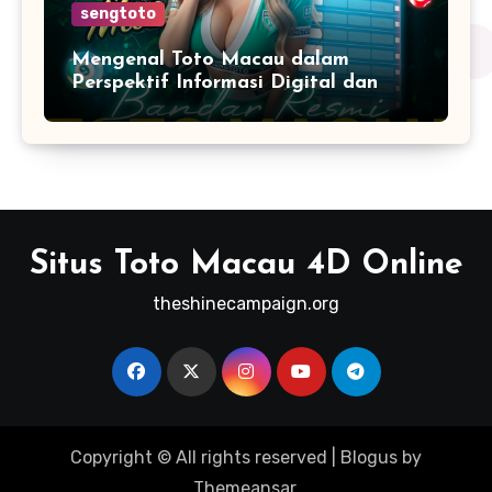
sengtoto
Mengenal Toto Macau dalam
Perspektif Informasi Digital dan
Perkembangan Teknologi Internet
Situs Toto Macau 4D Online
theshinecampaign.org
Copyright © All rights reserved
|
Blogus
by
Themeansar
.