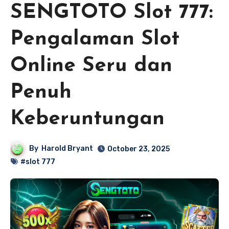
SENGTOTO Slot 777:
Pengalaman Slot
Online Seru dan
Penuh
Keberuntungan
By
Harold Bryant
October 23, 2025
#slot 777