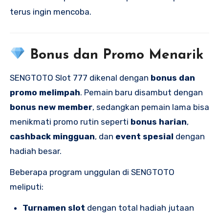
terus ingin mencoba.
Bonus dan Promo Menarik
SENGTOTO Slot 777 dikenal dengan
bonus dan
promo melimpah
. Pemain baru disambut dengan
bonus new member
, sedangkan pemain lama bisa
menikmati promo rutin seperti
bonus harian
,
cashback mingguan
, dan
event spesial
dengan
hadiah besar.
Beberapa program unggulan di SENGTOTO
meliputi:
Turnamen slot
dengan total hadiah jutaan