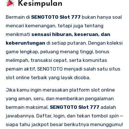
Kesimpulan
Bermain di
SENGTOTO Slot 777
bukan hanya soal
mencari kemenangan, tetapi juga tentang
menikmati
sensasi hiburan, keseruan, dan
keberuntungan
di setiap putaran. Dengan koleksi
game lengkap, peluang menang tinggi, bonus
melimpah, transaksi cepat, serta komunitas
pemain aktif, SENGTOTO menjadi salah satu situs
slot online terbaik yang layak dicoba.
Jika kamu ingin merasakan platform slot online
yang aman, seru, dan memberikan pengalaman
bermain maksimal,
SENGTOTO Slot 777
adalah
jawabannya. Daftar, login, dan tekan tombol
spin
—
siapa tahu jackpot besar berikutnya menunggumu!