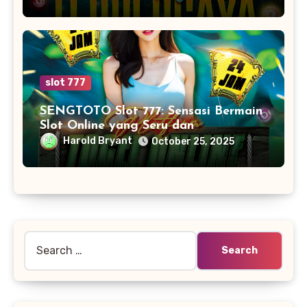
slot 777
SENGTOTO Slot 777: Sensasi Bermain
Slot Online yang Seru dan
Menguntungkan
Harold Bryant
October 25, 2025
Search
for: