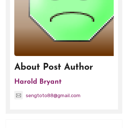
About Post Author
Harold Bryant
sengtoto88@gmail.com