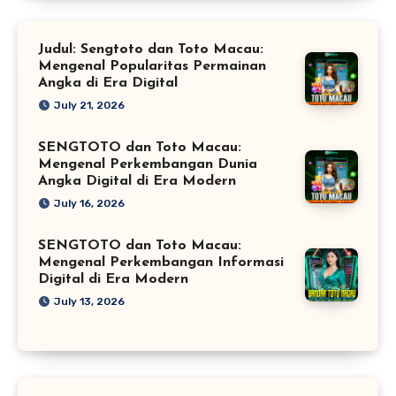
Judul: Sengtoto dan Toto Macau:
Mengenal Popularitas Permainan
Angka di Era Digital
July 21, 2026
SENGTOTO dan Toto Macau:
Mengenal Perkembangan Dunia
Angka Digital di Era Modern
July 16, 2026
SENGTOTO dan Toto Macau:
Mengenal Perkembangan Informasi
Digital di Era Modern
July 13, 2026