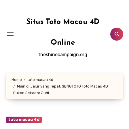
Skip
to
content
Situs Toto Macau 4D
Online
theshinecampaign.org
Home
toto macau 4d
Main di Jalur yang Tepat: SENGTOTO Toto Macau 4D
Bukan Sekadar Judi
toto macau 4d