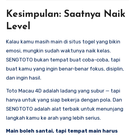
Kesimpulan: Saatnya Naik
Level
Kalau kamu masih main di situs togel yang bikin
emosi, mungkin sudah waktunya naik kelas.
SENGTOTO bukan tempat buat coba-coba, tapi
buat kamu yang ingin benar-benar fokus, disiplin,
dan ingin hasil.
Toto Macau 4D adalah ladang yang subur — tapi
hanya untuk yang siap bekerja dengan pola. Dan
SENGTOTO adalah alat terbaik untuk menunjang
langkah kamu ke arah yang lebih serius.
Main boleh santai, tapi tempat main harus