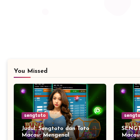
You Missed
sengtoto
sengt
Judul: Sengtoto dan Toto
SENGT
Macau: Mengenal
Macau