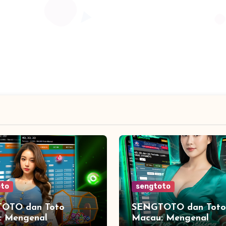
oto
sengtoto
OTO dan Toto
SENGTOTO dan Toto
: Mengenal
Macau: Mengenal