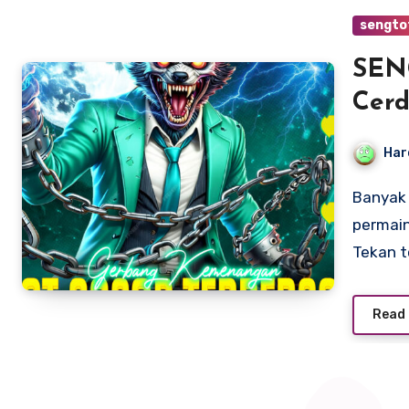
sengto
SENG
Cerd
Har
Banyak orang masih menganggap slot online sebagai
permai
Tekan t
Read