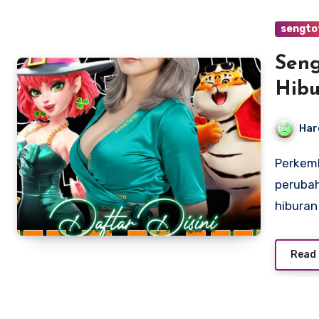
sengto
Seng
Hibu
Kon
Har
Perkembangan teknologi digital telah membawa
perubah
hiburan
Read